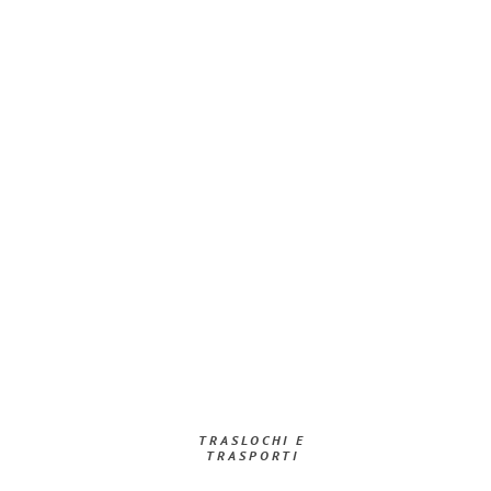
TRASLOCHI E
TRASPORTI​