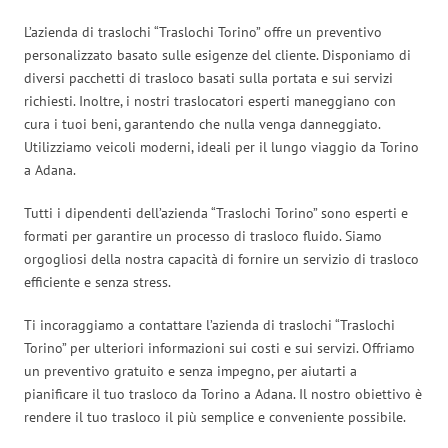
L’azienda di traslochi “Traslochi Torino” offre un preventivo
personalizzato basato sulle esigenze del cliente. Disponiamo di
diversi pacchetti di trasloco basati sulla portata e sui servizi
richiesti. Inoltre, i nostri traslocatori esperti maneggiano con
cura i tuoi beni, garantendo che nulla venga danneggiato.
Utilizziamo veicoli moderni, ideali per il lungo viaggio da Torino
a Adana.
Tutti i dipendenti dell’azienda “Traslochi Torino” sono esperti e
formati per garantire un processo di trasloco fluido. Siamo
orgogliosi della nostra capacità di fornire un servizio di trasloco
efficiente e senza stress.
Ti incoraggiamo a contattare l’azienda di traslochi “Traslochi
Torino” per ulteriori informazioni sui costi e sui servizi. Offriamo
un preventivo gratuito e senza impegno, per aiutarti a
pianificare il tuo trasloco da Torino a Adana. Il nostro obiettivo è
rendere il tuo trasloco il più semplice e conveniente possibile.