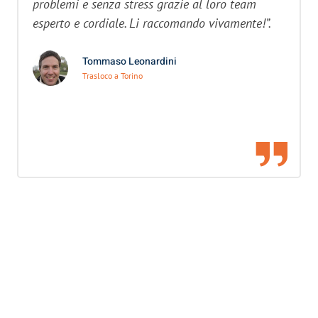
problemi e senza stress grazie al loro team
esperto e cordiale. Li raccomando vivamente!”.
Tommaso Leonardini
Trasloco a Torino