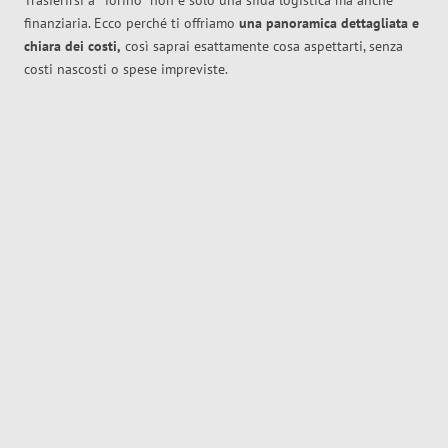
Trasferirsi a
Torino
non è solo una sfida logistica ma anche
finanziaria. Ecco perché ti offriamo
una panoramica dettagliata e
chiara dei costi,
così saprai esattamente cosa aspettarti, senza
costi nascosti o spese impreviste.