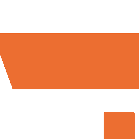
Traslochi Torino in numeri: