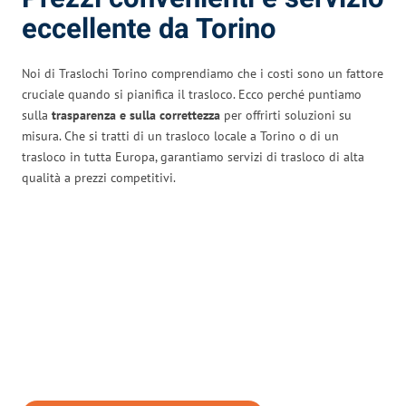
eccellente da Torino
Noi di Traslochi Torino comprendiamo che i costi sono un fattore
cruciale quando si pianifica il trasloco. Ecco perché puntiamo
sulla
trasparenza e sulla correttezza
per offrirti soluzioni su
misura. Che si tratti di un trasloco locale a Torino o di un
trasloco in tutta Europa, garantiamo servizi di trasloco di alta
qualità a prezzi competitivi.