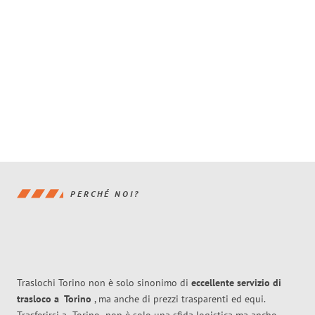
PERCHÉ NOI?
Traslochi Torino non è solo sinonimo di
eccellente
servizio di
trasloco
a
Torino
, ma anche di prezzi trasparenti ed equi.