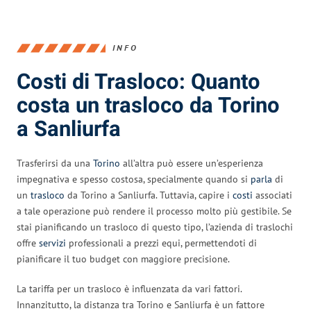
INFO
Costi di Trasloco: Quanto
costa un trasloco da Torino
a Sanliurfa
Trasferirsi da una
Torino
all’altra può essere un’esperienza
impegnativa e spesso costosa, specialmente quando si
parla
di
un
trasloco
da Torino a Sanliurfa. Tuttavia, capire i
costi
associati
a tale operazione può rendere il processo molto più gestibile. Se
stai pianificando un trasloco di questo tipo, l’azienda di traslochi
offre
servizi
professionali a prezzi equi, permettendoti di
pianificare il tuo budget con maggiore precisione.
La tariffa per un trasloco è influenzata da vari fattori.
Innanzitutto, la distanza tra Torino e Sanliurfa è un fattore