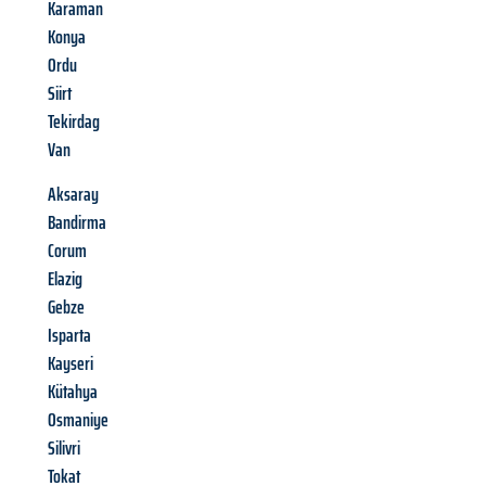
Karaman
Konya
Ordu
Siirt
Tekirdag
Van
Aksaray
Bandirma
Corum
Elazig
Gebze
Isparta
Kayseri
Kütahya
Osmaniye
Silivri
Tokat