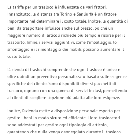
La tariffa per un trasloco è influenzata da vari fattori.
Innanzitutto, la distanza tra Torino e Sanliurfa è un fattore
importante nel determinare il costo totale. Inoltre, la quantità di
beni da trasportare influisce anche sul prezzo, poiché un
maggiore numero di articoli richiede più tempo e risorse per il
trasporto. Infine, i servizi aggiuntivi, come l’imballaggio, lo
smontaggio e il rimontaggio dei mobili, possono aumentare il
costo totale.
L’azienda di traslochi comprende che ogni trasloco è unico e
offre quindi un preventivo personalizzato basato sulle esigenze
specifiche del cliente. Sono disponibili diversi pacchetti di
trasloco, ognuno con una gamma di servizi inclusi, permettendo
ai clienti di scegliere l’opzione più adatta alle loro esigenze.
Inoltre, l’azienda mette a disposizione personale esperto per
gestire i beni in modo sicuro ed efficiente. I loro traslocatori
sono addestrati per gestire ogni tipologia di articolo,
garantendo che nulla venga danneggiato durante il trasloco.