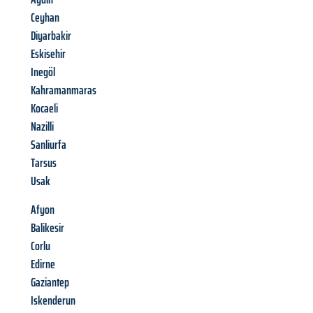
Ceyhan
Diyarbakir
Eskisehir
Inegöl
Kahramanmaras
Kocaeli
Nazilli
Sanliurfa
Tarsus
Usak
Afyon
Balikesir
Corlu
Edirne
Gaziantep
Iskenderun