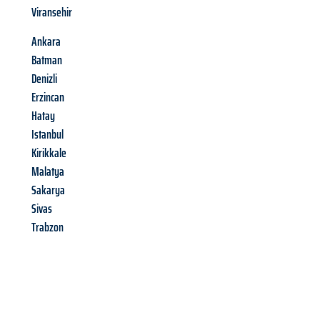
Viransehir
Ankara
Batman
Denizli
Erzincan
Hatay
Istanbul
Kirikkale
Malatya
Sakarya
Sivas
Trabzon