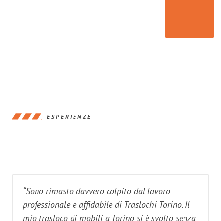
ESPERIENZE
“Sono rimasto davvero colpito dal lavoro
professionale e affidabile di Traslochi Torino. Il
mio trasloco di mobili a Torino si è svolto senza