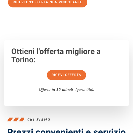
RICEVI UN'OFFERTA NON VINCOLANTE
100% non vincolante – Risposta garantita entro 15 minuti.
Ottieni
l'offerta migliore
a
Torino:
RICEVI OFFERTA
Offerta
in 15 minuti
(garantita).
CHI SIAMO
Prezzi convenienti e servizio