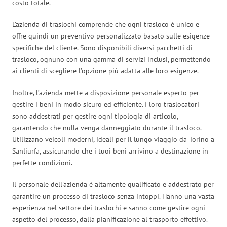
costo totale.
L’azienda di traslochi comprende che ogni trasloco è unico e
offre quindi un preventivo personalizzato basato sulle esigenze
specifiche del cliente. Sono disponibili diversi pacchetti di
trasloco, ognuno con una gamma di servizi inclusi, permettendo
ai clienti di scegliere l’opzione più adatta alle loro esigenze.
Inoltre, l’azienda mette a disposizione personale esperto per
gestire i beni in modo sicuro ed efficiente. I loro traslocatori
sono addestrati per gestire ogni tipologia di articolo,
garantendo che nulla venga danneggiato durante il trasloco.
Utilizzano veicoli moderni, ideali per il lungo viaggio da Torino a
Sanliurfa, assicurando che i tuoi beni arrivino a destinazione in
perfette condizioni.
Il personale dell’azienda è altamente qualificato e addestrato per
garantire un processo di trasloco senza intoppi. Hanno una vasta
esperienza nel settore dei traslochi e sanno come gestire ogni
aspetto del processo, dalla pianificazione al trasporto effettivo.