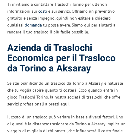
Ti invitiamo a contattare Traslochi Torino per ulteriori
informazioni sui
costi
e sui servizi. Offriamo un preventivo
gratuito e senza impegno, quindi non esitare a chiederci
qualsiasi
domanda
tu possa avere. Siamo qui per aiutarti a
rendere il tuo trasloco il più facile possibile.
Azienda di Traslochi
Economica per il Trasloco
da Torino a Aksaray
Se stai pianificando un trasloco da Torino a Aksaray, è naturale
che tu voglia capire quanto ti costerà. Ecco quando entra in
gioco Traslochi Torino, la nostra società di traslochi, che offre
servizi professionali a prezzi equi.
Il costo di un trasloco può variare in base a diversi fattori. Uno
di questi è la distanza: traslocare da Torino a Aksaray implica un
viaggio di migliaia di chilometri, che influenzerà il costo finale.