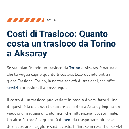
INFO
Costi di Trasloco: Quanto
costa un trasloco da Torino
a Aksaray
Se stai pianificando un trasloco da
Torino
a Aksaray, è naturale
che tu voglia capire quanto ti costerà. Ecco quando entra in
gioco Traslochi Torino, la nostra società di traslochi, che offre
servizi
professionali a prezzi equi.
Il costo di un trasloco può variare in base a diversi fattori. Uno
di questi è la distanza: traslocare da Torino a Aksaray implica un
viaggio di migliaia di chilometri, che influenzerà il costo finale.
Un altro fattore è la quantità di
beni
da trasportare: più cose
devi spostare, maggiore sarà il costo. Infine, se necessiti di servizi