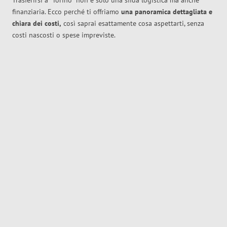
Trasferirsi a
Torino
non è solo una sfida logistica ma anche
finanziaria. Ecco perché ti offriamo
una panoramica dettagliata e
chiara dei costi,
così saprai esattamente cosa aspettarti, senza
costi nascosti o spese impreviste.