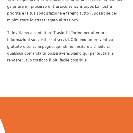
garantire un processo di trasloco senza intoppi. La nostra
priorità è la tua soddisfazione e faremo tutto il possibile per
minimizzare lo stress legato al trasloco.
Ti invitiamo a contattare Traslochi Torino per ulteriori
informazioni sui costi e sui servizi. Offriamo un preventivo
gratuito e senza impegno, quindi non esitare a chiederci
qualsiasi domanda tu possa avere. Siamo qui per aiutarti a
rendere il tuo trasloco il più facile possibile.
Traslochi Torino in numeri: