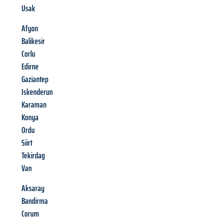
Usak
Afyon
Balikesir
Corlu
Edirne
Gaziantep
Iskenderun
Karaman
Konya
Ordu
Siirt
Tekirdag
Van
Aksaray
Bandirma
Corum