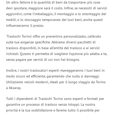
Un altro fattore è la quantità di beni da trasportare: più cose
devi spostare, maggiore sarà il costo. Infine, se necessiti di servizi
aggiuntivi, come l’imballaggio, il montaggio e lo smontaggio dei
mobili, o lo stoccaggio temporaneo dei tuoi beni, anche questi
influenzeranno il prezzo.
‘Traslochi Torino’ offre un preventivo personalizzato, calibrato
sulle tue esigenze specifiche. Abbiamo diversi pacchetti di
trasloco disponibili, in base all’entità del trasloco e ai servizi
richiesti. Questo ti permette di scegliere l’opzione più adatta a te,
senza pagare per servizi di cui non hai bisogno.
Inoltre, i nostri traslocatori esperti maneggeranno i tuoi beni in
modo sicuro ed efficiente, garantendo che nulla si danneggi.
Utilizziamo veicoli moderni, ideali per il lungo viaggio da Torino
a Aksaray.
Tutti i dipendenti di Traslochi Torino sono esperti e formati per
garantire un processo di trasloco senza intoppi. La nostra
priorità è la tua soddisfazione e faremo tutto il possibile per