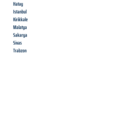
Hatay
Istanbul
Kirikkale
Malatya
Sakarya
Sivas
Trabzon
Richiedi ora la tua
offerta
al
miglior
prezzo !
Inviateci adesso la vostra richiesta non vincolante e