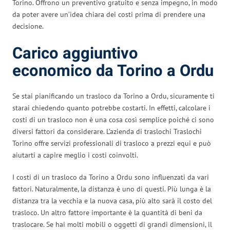
Torino. Offrono un preventivo gratuito e senza impegno, in modo
da poter avere un’idea chiara dei costi prima di prendere una
decisione.
Carico aggiuntivo
economico da Torino a Ordu
Se stai pianificando un trasloco da Torino a Ordu, sicuramente ti
starai chiedendo quanto potrebbe costarti. In effetti, calcolare i
costi di un trasloco non è una cosa così semplice poiché ci sono
diversi fattori da considerare. L’azienda di traslochi Traslochi
Torino offre servizi professionali di trasloco a prezzi equi e può
aiutarti a capire meglio i costi coinvolti.
I costi di un trasloco da Torino a Ordu sono influenzati da vari
fattori. Naturalmente, la distanza è uno di questi. Più lunga è la
distanza tra la vecchia e la nuova casa, più alto sarà il costo del
trasloco. Un altro fattore importante è la quantità di beni da
traslocare. Se hai molti mobili o oggetti di grandi dimensioni, il