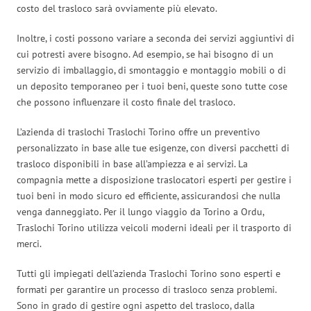
costo del trasloco sarà ovviamente più elevato.
Inoltre, i costi possono variare a seconda dei servizi aggiuntivi di
cui potresti avere bisogno. Ad esempio, se hai bisogno di un
servizio di imballaggio, di smontaggio e montaggio mobili o di
un deposito temporaneo per i tuoi beni, queste sono tutte cose
che possono influenzare il costo finale del trasloco.
L’azienda di traslochi Traslochi Torino offre un preventivo
personalizzato in base alle tue esigenze, con diversi pacchetti di
trasloco disponibili in base all’ampiezza e ai servizi. La
compagnia mette a disposizione traslocatori esperti per gestire i
tuoi beni in modo sicuro ed efficiente, assicurandosi che nulla
venga danneggiato. Per il lungo viaggio da Torino a Ordu,
Traslochi Torino utilizza veicoli moderni ideali per il trasporto di
merci.
Tutti gli impiegati dell’azienda Traslochi Torino sono esperti e
formati per garantire un processo di trasloco senza problemi.
Sono in grado di gestire ogni aspetto del trasloco, dalla