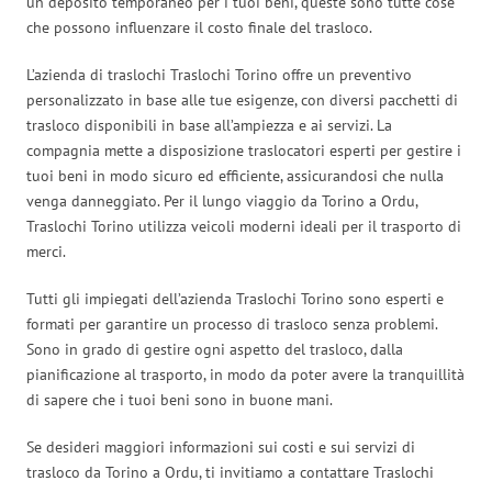
un deposito temporaneo per i tuoi beni, queste sono tutte cose
che possono influenzare il costo finale del trasloco.
L’azienda di traslochi Traslochi Torino offre un preventivo
personalizzato in base alle tue esigenze, con diversi pacchetti di
trasloco disponibili in base all’ampiezza e ai servizi. La
compagnia mette a disposizione traslocatori esperti per gestire i
tuoi beni in modo sicuro ed efficiente, assicurandosi che nulla
venga danneggiato. Per il lungo viaggio da Torino a Ordu,
Traslochi Torino utilizza veicoli moderni ideali per il trasporto di
merci.
Tutti gli impiegati dell’azienda Traslochi Torino sono esperti e
formati per garantire un processo di trasloco senza problemi.
Sono in grado di gestire ogni aspetto del trasloco, dalla
pianificazione al trasporto, in modo da poter avere la tranquillità
di sapere che i tuoi beni sono in buone mani.
Se desideri maggiori informazioni sui costi e sui servizi di
trasloco da Torino a Ordu, ti invitiamo a contattare Traslochi