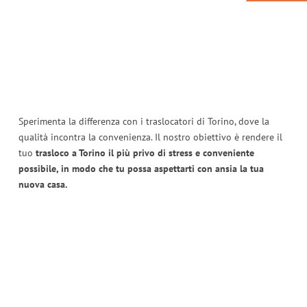
Sperimenta la differenza con i traslocatori di Torino, dove la
qualità incontra la convenienza. Il nostro obiettivo è rendere il
tuo
trasloco a Torino il più privo di stress e conveniente
possibile, in modo che tu possa aspettarti con ansia la tua
nuova casa.