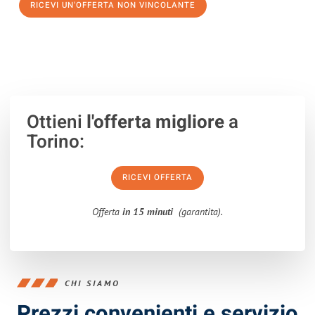
RICEVI UN'OFFERTA NON VINCOLANTE
100% non vincolante – Risposta garantita entro 15 minuti.
Ottieni
l'offerta migliore
a
Torino:
RICEVI OFFERTA
Offerta
in 15 minuti
(garantita).
CHI SIAMO
Prezzi convenienti e servizio