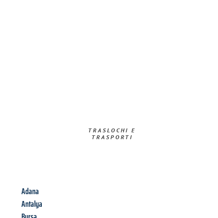
TRASLOCHI E
TRASPORTI​
Adana
Antalya
Bursa