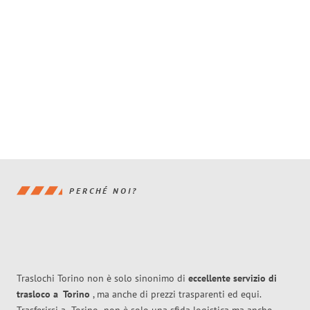
PERCHÉ NOI?
Traslochi Torino non è solo sinonimo di
eccellente
servizio di
trasloco
a
Torino
, ma anche di prezzi trasparenti ed equi.