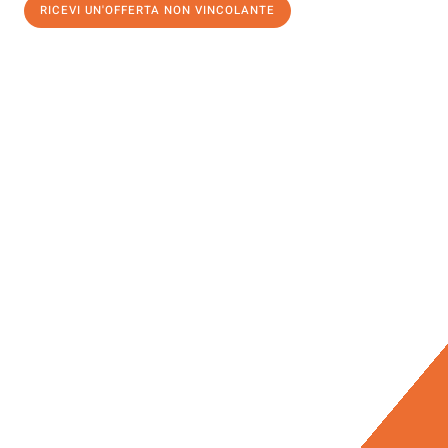
RICEVI UN'OFFERTA NON VINCOLANTE