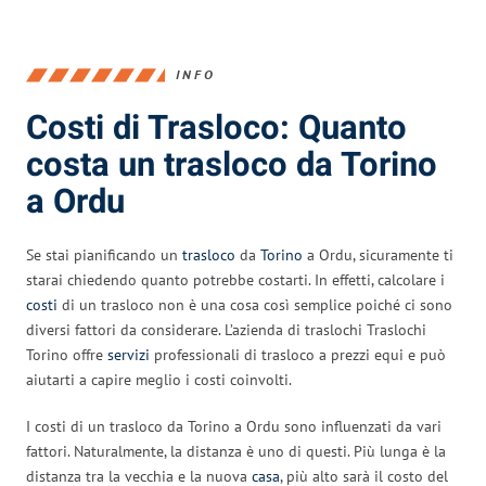
INFO
Costi di Trasloco: Quanto
costa un trasloco da Torino
a Ordu
Se stai pianificando un
trasloco
da
Torino
a Ordu, sicuramente ti
starai chiedendo quanto potrebbe costarti. In effetti, calcolare i
costi
di un trasloco non è una cosa così semplice poiché ci sono
diversi fattori da considerare. L’azienda di traslochi Traslochi
Torino offre
servizi
professionali di trasloco a prezzi equi e può
aiutarti a capire meglio i costi coinvolti.
I costi di un trasloco da Torino a Ordu sono influenzati da vari
fattori. Naturalmente, la distanza è uno di questi. Più lunga è la
distanza tra la vecchia e la nuova
casa
, più alto sarà il costo del