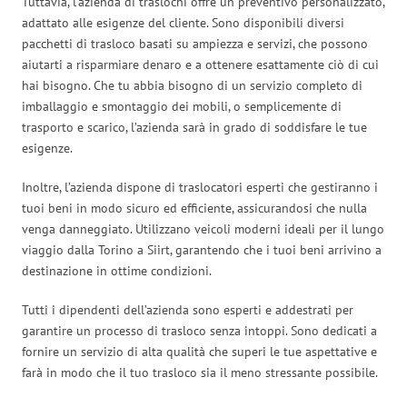
Tuttavia, l’azienda di traslochi offre un preventivo personalizzato,
adattato alle esigenze del cliente. Sono disponibili diversi
pacchetti di trasloco basati su ampiezza e servizi, che possono
aiutarti a risparmiare denaro e a ottenere esattamente ciò di cui
hai bisogno. Che tu abbia bisogno di un servizio completo di
imballaggio e smontaggio dei mobili, o semplicemente di
trasporto e scarico, l’azienda sarà in grado di soddisfare le tue
esigenze.
Inoltre, l’azienda dispone di traslocatori esperti che gestiranno i
tuoi beni in modo sicuro ed efficiente, assicurandosi che nulla
venga danneggiato. Utilizzano veicoli moderni ideali per il lungo
viaggio dalla Torino a Siirt, garantendo che i tuoi beni arrivino a
destinazione in ottime condizioni.
Tutti i dipendenti dell’azienda sono esperti e addestrati per
garantire un processo di trasloco senza intoppi. Sono dedicati a
fornire un servizio di alta qualità che superi le tue aspettative e
farà in modo che il tuo trasloco sia il meno stressante possibile.