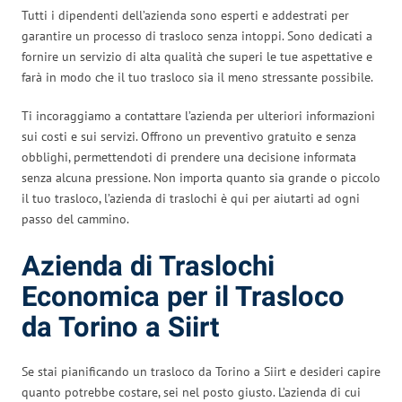
Tutti i dipendenti dell’azienda sono esperti e addestrati per
garantire un processo di trasloco senza intoppi. Sono dedicati a
fornire un servizio di alta qualità che superi le tue aspettative e
farà in modo che il tuo trasloco sia il meno stressante possibile.
Ti incoraggiamo a contattare l’azienda per ulteriori informazioni
sui costi e sui servizi. Offrono un preventivo gratuito e senza
obblighi, permettendoti di prendere una decisione informata
senza alcuna pressione. Non importa quanto sia grande o piccolo
il tuo trasloco, l’azienda di traslochi è qui per aiutarti ad ogni
passo del cammino.
Azienda di Traslochi
Economica per il Trasloco
da Torino a Siirt
Se stai pianificando un trasloco da Torino a Siirt e desideri capire
quanto potrebbe costare, sei nel posto giusto. L’azienda di cui