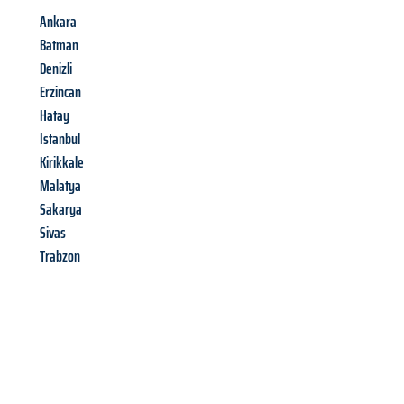
Ankara
Batman
Denizli
Erzincan
Hatay
Istanbul
Kirikkale
Malatya
Sakarya
Sivas
Trabzon
Richiedi ora la tua