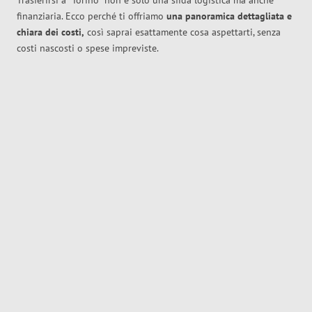
Trasferirsi a
Torino
non è solo una sfida logistica ma anche
finanziaria. Ecco perché ti offriamo
una panoramica dettagliata e
chiara dei costi,
così saprai esattamente cosa aspettarti, senza
costi nascosti o spese impreviste.