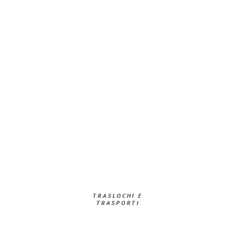
TRASLOCHI E
TRASPORTI​