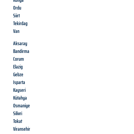
Konya
Ordu
Siirt
Tekirdag
Van
Aksaray
Bandirma
Corum
Elazig
Gebze
Isparta
Kayseri
Kütahya
Osmaniye
Silivri
Tokat
Viransehir