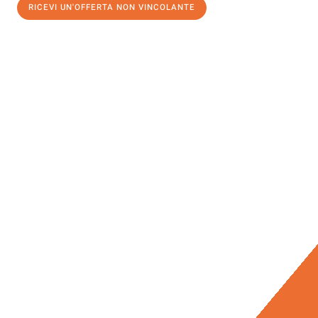
RICEVI UN'OFFERTA NON VINCOLANTE