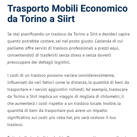
Trasporto Mobili Economico
da Torino a Siirt
Se stai pianificando un trasloco da Torino a Siirt e desideri capire
quanto potrebbe costare, sei nel posto giusto. L’azienda di cui
parliamo offre servizi di trasloco professionali a prezzi equi,
consentendoti di trasferirti senza stress e senza doverti
preoccupare dei dettagli logistici.
I costi di un trasloco possono variare considerevolmente,
influenzati da vari fattori come la distanza, la quantità di beni da
trasportare e i servizi aggiuntivi richiesti. Ad esempio, traslocare
da Torino a Siirt implica un viaggio di migliaia di chilometri, il
che aumenterà i costi rispetto a un trasloco locale. Inoltre, la
quantità di beni da trasportare può avere un impatto
significativo sui costi: più roba hai, più sarà costoso il tuo
trasloco.