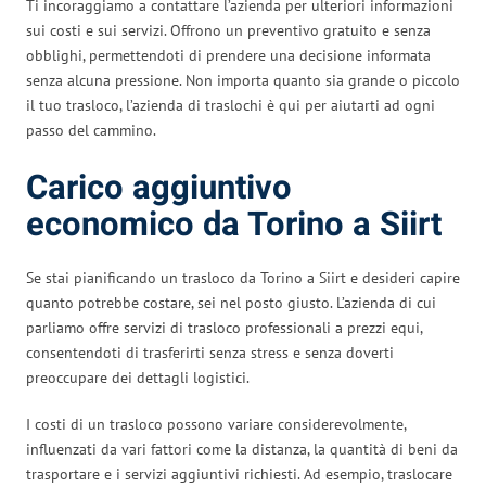
Ti incoraggiamo a contattare l’azienda per ulteriori informazioni
sui costi e sui servizi. Offrono un preventivo gratuito e senza
obblighi, permettendoti di prendere una decisione informata
senza alcuna pressione. Non importa quanto sia grande o piccolo
il tuo trasloco, l’azienda di traslochi è qui per aiutarti ad ogni
passo del cammino.
Carico aggiuntivo
economico da Torino a Siirt
Se stai pianificando un trasloco da Torino a Siirt e desideri capire
quanto potrebbe costare, sei nel posto giusto. L’azienda di cui
parliamo offre servizi di trasloco professionali a prezzi equi,
consentendoti di trasferirti senza stress e senza doverti
preoccupare dei dettagli logistici.
I costi di un trasloco possono variare considerevolmente,
influenzati da vari fattori come la distanza, la quantità di beni da
trasportare e i servizi aggiuntivi richiesti. Ad esempio, traslocare