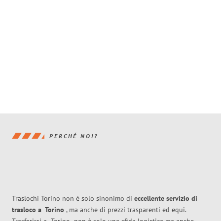
PERCHÉ NOI?
Traslochi Torino non è solo sinonimo di
eccellente
servizio di
trasloco
a
Torino
, ma anche di prezzi trasparenti ed equi.