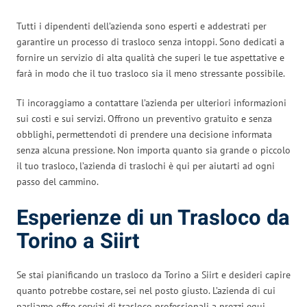
Tutti i dipendenti dell’azienda sono esperti e addestrati per
garantire un processo di trasloco senza intoppi. Sono dedicati a
fornire un servizio di alta qualità che superi le tue aspettative e
farà in modo che il tuo trasloco sia il meno stressante possibile.
Ti incoraggiamo a contattare l’azienda per ulteriori informazioni
sui costi e sui servizi. Offrono un preventivo gratuito e senza
obblighi, permettendoti di prendere una decisione informata
senza alcuna pressione. Non importa quanto sia grande o piccolo
il tuo trasloco, l’azienda di traslochi è qui per aiutarti ad ogni
passo del cammino.
Esperienze di un Trasloco da
Torino a Siirt
Se stai pianificando un trasloco da Torino a Siirt e desideri capire
quanto potrebbe costare, sei nel posto giusto. L’azienda di cui
parliamo offre servizi di trasloco professionali a prezzi equi,