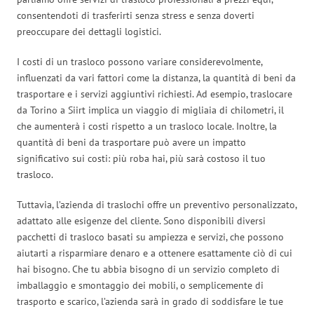
consentendoti di trasferirti senza stress e senza doverti
preoccupare dei dettagli logistici.
I costi di un trasloco possono variare considerevolmente,
influenzati da vari fattori come la distanza, la quantità di beni da
trasportare e i servizi aggiuntivi richiesti. Ad esempio, traslocare
da Torino a Siirt implica un viaggio di migliaia di chilometri, il
che aumenterà i costi rispetto a un trasloco locale. Inoltre, la
quantità di beni da trasportare può avere un impatto
significativo sui costi: più roba hai, più sarà costoso il tuo
trasloco.
Tuttavia, l’azienda di traslochi offre un preventivo personalizzato,
adattato alle esigenze del cliente. Sono disponibili diversi
pacchetti di trasloco basati su ampiezza e servizi, che possono
aiutarti a risparmiare denaro e a ottenere esattamente ciò di cui
hai bisogno. Che tu abbia bisogno di un servizio completo di
imballaggio e smontaggio dei mobili, o semplicemente di
trasporto e scarico, l’azienda sarà in grado di soddisfare le tue