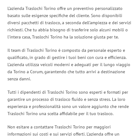
L’azienda Traslochi Torino offre un preventivo personalizzato
basato sulle esigenze specifiche del cliente. Sono disponibili
diversi pacchetti di trasloco, a seconda dell’ampiezza e dei servizi
richiesti. Che tu abbia bisogno di trasferire solo alcuni mobili o
l’intera casa, Traslochi Torino ha la soluzione giusta per te.
Il team di Traslochi Torino è composto da personale esperto e
qualificato, in grado di gestire i tuoi beni con cura e efficienza.
L’azienda utilizza veicoli moderni e adeguati per il lungo viaggio
da Torino a Corum, garantendo che tutto arrivi a destinazione
senza danni.
Tutti i dipendenti di Traslochi Torino sono esperti e formati per
garantire un processo di trasloco fluido e senza stress. La loro
esperienza e professionalità sono un valore aggiunto che rende
Traslochi Torino una scelta affidabile per il tuo trasloco.
Non esitare a contattare Traslochi Torino per maggiori
informazioni sui costi e sui servizi offerti. L’azienda offre un