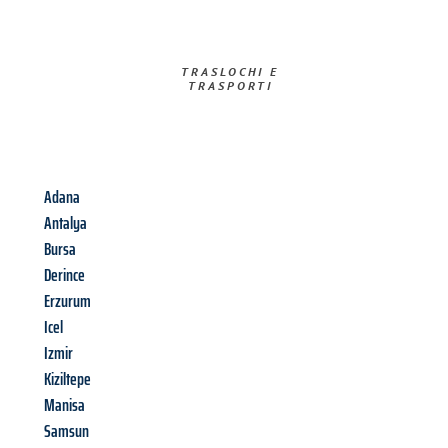
TRASLOCHI E
TRASPORTI​
Adana
Antalya
Bursa
Derince
Erzurum
Icel
Izmir
Kiziltepe
Manisa
Samsun