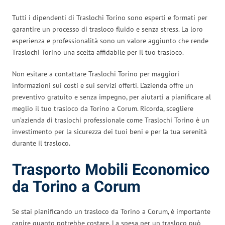
Tutti i dipendenti di Traslochi Torino sono esperti e formati per
garantire un processo di trasloco fluido e senza stress. La loro
esperienza e professionalità sono un valore aggiunto che rende
Traslochi Torino una scelta affidabile per il tuo trasloco.
Non esitare a contattare Traslochi Torino per maggiori
informazioni sui costi e sui servizi offerti. L’azienda offre un
preventivo gratuito e senza impegno, per aiutarti a pianificare al
meglio il tuo trasloco da Torino a Corum. Ricorda, scegliere
un’azienda di traslochi professionale come Traslochi Torino è un
investimento per la sicurezza dei tuoi beni e per la tua serenità
durante il trasloco.
Trasporto Mobili Economico
da Torino a Corum
Se stai pianificando un trasloco da Torino a Corum, è importante
capire quanto potrebbe costare. La spesa per un trasloco può