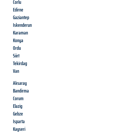
Corlu
Edirne
Gaziantep
Iskenderun
Karaman
Konya
Ordu
Siirt
Tekirdag
Van
Aksaray
Bandirma
Corum
Elazig
Gebze
Isparta
Kayseri