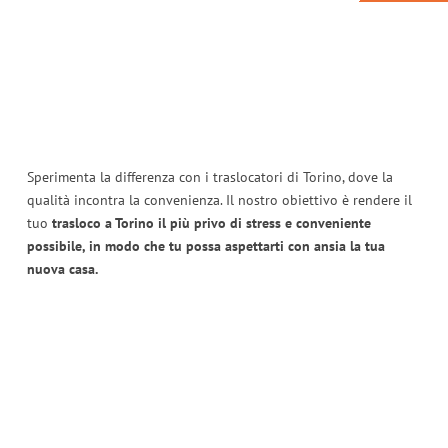
Sperimenta la differenza con i traslocatori di Torino, dove la
qualità incontra la convenienza. Il nostro obiettivo è rendere il
tuo
trasloco a Torino il più privo di stress e conveniente
possibile, in modo che tu possa aspettarti con ansia la tua
nuova casa.