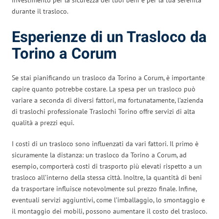
durante il trasloco.
Esperienze di un Trasloco da
Torino a Corum
Se stai pianificando un trasloco da Torino a Corum, è importante
capire quanto potrebbe costare. La spesa per un trasloco può
variare a seconda di diversi fattori, ma fortunatamente, l’azienda
di traslochi professionale Traslochi Torino offre servizi di alta
qualità a prezzi equi.
I costi di un trasloco sono influenzati da vari fattori. Il primo è
sicuramente la distanza: un trasloco da Torino a Corum, ad
esempio, comporterà costi di trasporto più elevati rispetto a un
trasloco all’interno della stessa città. Inoltre, la quantità di beni
da trasportare influisce notevolmente sul prezzo finale. Infine,
eventuali servizi aggiuntivi, come l’imballaggio, lo smontaggio e
il montaggio dei mobili, possono aumentare il costo del trasloco.