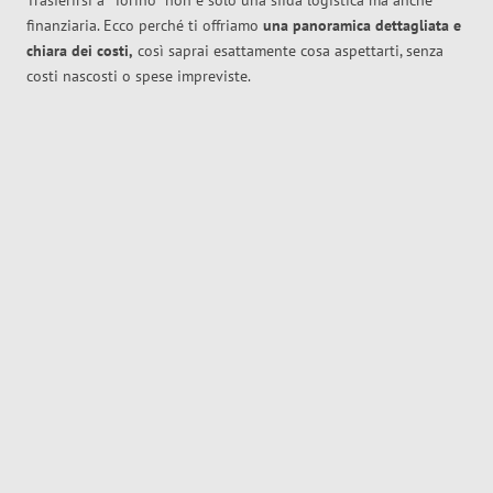
Trasferirsi a
Torino
non è solo una sfida logistica ma anche
finanziaria. Ecco perché ti offriamo
una panoramica dettagliata e
chiara dei costi,
così saprai esattamente cosa aspettarti, senza
costi nascosti o spese impreviste.