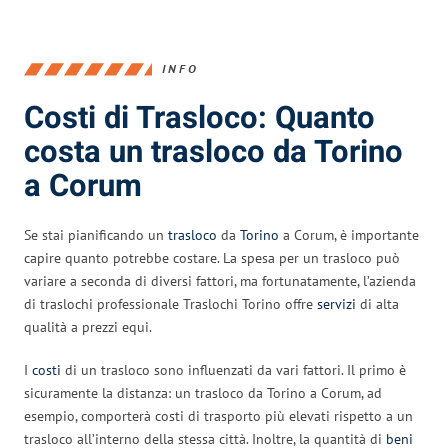
INFO
Costi di Trasloco: Quanto
costa un trasloco da Torino
a Corum
Se stai pianificando un
trasloco
da
Torino
a Corum, è importante
capire quanto potrebbe costare. La spesa per un trasloco può
variare a seconda di diversi fattori, ma fortunatamente, l’azienda
di traslochi professionale Traslochi Torino offre
servizi
di alta
qualità a prezzi equi.
I
costi
di un trasloco sono influenzati da vari fattori. Il primo è
sicuramente la distanza: un trasloco da Torino a Corum, ad
esempio, comporterà costi di trasporto più elevati rispetto a un
trasloco all’interno della stessa città. Inoltre, la quantità di
beni