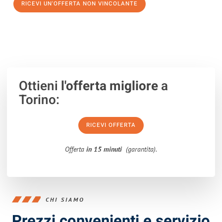
RICEVI UN'OFFERTA NON VINCOLANTE
100% non vincolante – Risposta garantita entro 15 minuti.
Ottieni
l'offerta migliore
a
Torino:
RICEVI OFFERTA
Offerta
in 15 minuti
(garantita).
CHI SIAMO
Prezzi convenienti e servizio