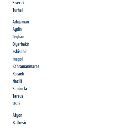
Siverek
Turhal
Adiyaman
Aydin
Ceyhan
Diyarbakir
Eskisehir
Inegöl
Kahramanmaras
Kocaeli
Nazilli
Sanliurfa
Tarsus
Usak
Afyon
Balikesir