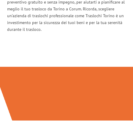
preventivo gratuito e senza impegno, per aiutarti a pianificare al
meglio il tuo trasloco da Torino a Corum. Ricorda, scegliere
un’azienda di traslochi professionale come Traslochi Torino è un
investimento per la sicurezza dei tuoi beni e per la tua serenità
durante il trasloco.
Traslochi Torino in numeri: