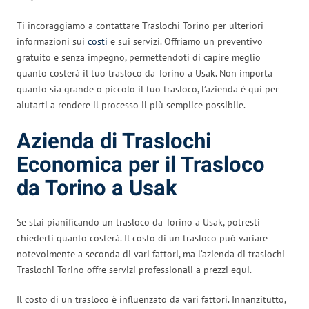
Ti incoraggiamo a contattare Traslochi Torino per ulteriori
informazioni sui
costi
e sui servizi. Offriamo un preventivo
gratuito e senza impegno, permettendoti di capire meglio
quanto costerà il tuo trasloco da Torino a Usak. Non importa
quanto sia grande o piccolo il tuo trasloco, l’azienda è qui per
aiutarti a rendere il processo il più semplice possibile.
Azienda di Traslochi
Economica per il Trasloco
da Torino a Usak
Se stai pianificando un trasloco da Torino a Usak, potresti
chiederti quanto costerà. Il costo di un trasloco può variare
notevolmente a seconda di vari fattori, ma l’azienda di traslochi
Traslochi Torino offre servizi professionali a prezzi equi.
Il costo di un trasloco è influenzato da vari fattori. Innanzitutto,