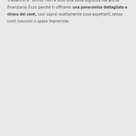
Trasferirsi a
Torino
non è solo una sfida logistica ma anche
finanziaria. Ecco perché ti offriamo
una panoramica dettagliata e
chiara dei costi,
così saprai esattamente cosa aspettarti, senza
costi nascosti o spese impreviste.