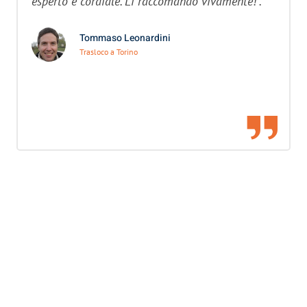
esperto e cordiale. Li raccomando vivamente!”.
Tommaso Leonardini
Trasloco a Torino