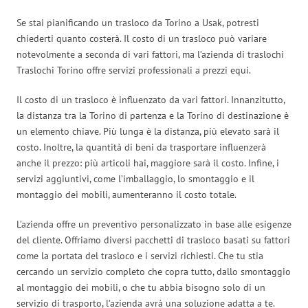
Se stai pianificando un trasloco da Torino a Usak, potresti
chiederti quanto costerà. Il costo di un trasloco può variare
notevolmente a seconda di vari fattori, ma l’azienda di traslochi
Traslochi Torino offre servizi professionali a prezzi equi.
Il costo di un trasloco è influenzato da vari fattori. Innanzitutto,
la distanza tra la Torino di partenza e la Torino di destinazione è
un elemento chiave. Più lunga è la distanza, più elevato sarà il
costo. Inoltre, la quantità di beni da trasportare influenzerà
anche il prezzo: più articoli hai, maggiore sarà il costo. Infine, i
servizi aggiuntivi, come l’imballaggio, lo smontaggio e il
montaggio dei mobili, aumenteranno il costo totale.
L’azienda offre un preventivo personalizzato in base alle esigenze
del cliente. Offriamo diversi pacchetti di trasloco basati su fattori
come la portata del trasloco e i servizi richiesti. Che tu stia
cercando un servizio completo che copra tutto, dallo smontaggio
al montaggio dei mobili, o che tu abbia bisogno solo di un
servizio di trasporto, l’azienda avrà una soluzione adatta a te.