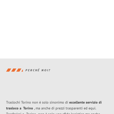
PERCHÉ NOI?
Traslochi Torino non è solo sinonimo di
eccellente
servizio di
trasloco
a
Torino
, ma anche di prezzi trasparenti ed equi.