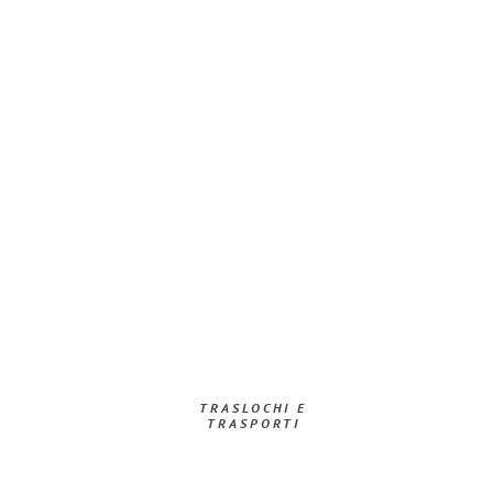
TRASLOCHI E
TRASPORTI​