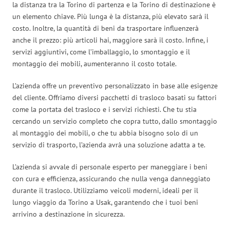
la distanza tra la Torino di partenza e la Torino di destinazione è
un elemento chiave. Più lunga è la distanza, più elevato sarà il
costo. Inoltre, la quantità di beni da trasportare influenzerà
anche il prezzo: più articoli hai, maggiore sarà il costo. Infine, i
servizi aggiuntivi, come l’imballaggio, lo smontaggio e il
montaggio dei mobili, aumenteranno il costo totale.
L’azienda offre un preventivo personalizzato in base alle esigenze
del cliente. Offriamo diversi pacchetti di trasloco basati su fattori
come la portata del trasloco e i servizi richiesti. Che tu stia
cercando un servizio completo che copra tutto, dallo smontaggio
al montaggio dei mobili, o che tu abbia bisogno solo di un
servizio di trasporto, l’azienda avrà una soluzione adatta a te.
L’azienda si avvale di personale esperto per maneggiare i beni
con cura e efficienza, assicurando che nulla venga danneggiato
durante il trasloco. Utilizziamo veicoli moderni, ideali per il
lungo viaggio da Torino a Usak, garantendo che i tuoi beni
arrivino a destinazione in sicurezza.