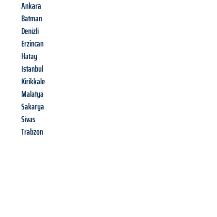
Ankara
Batman
Denizli
Erzincan
Hatay
Istanbul
Kirikkale
Malatya
Sakarya
Sivas
Trabzon
Richiedi ora la tua