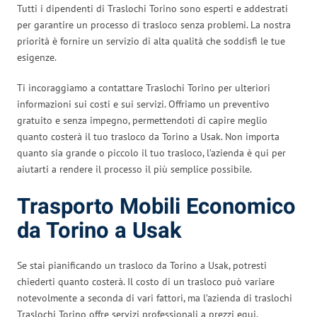
Tutti i dipendenti di Traslochi Torino sono esperti e addestrati
per garantire un processo di trasloco senza problemi. La nostra
priorità è fornire un servizio di alta qualità che soddisfi le tue
esigenze.
Ti incoraggiamo a contattare Traslochi Torino per ulteriori
informazioni sui costi e sui servizi. Offriamo un preventivo
gratuito e senza impegno, permettendoti di capire meglio
quanto costerà il tuo trasloco da Torino a Usak. Non importa
quanto sia grande o piccolo il tuo trasloco, l’azienda è qui per
aiutarti a rendere il processo il più semplice possibile.
Trasporto Mobili Economico
da Torino a Usak
Se stai pianificando un trasloco da Torino a Usak, potresti
chiederti quanto costerà. Il costo di un trasloco può variare
notevolmente a seconda di vari fattori, ma l’azienda di traslochi
Traslochi Torino offre servizi professionali a prezzi equi.