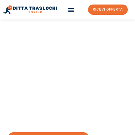
RICEVI OFFERTA
Ditta Traslochi Torino
Servizi Traslochi Torino
Costi e prezzi
TRASLOCHI TORINO
Traslochi Torino
Usak
Il tuo trasloco Torino Usak può essere così facile! Sperimenta il
nostro
servizio di prima classe
e assicurati i
migliori prezzi in
Torino
.
Richiedo ora la tua offerta personalizzata e fai il primo passo
verso un trasloco senza stress a Usak