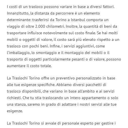
I costi di un trasloco possono variare in base a diversi fattori.
Innanzitutto, la distanza da percorrere è un elemento
determinante: trasferirsi da Torino a Istanbul comporta un
viaggio di oltre 2.000 chilometri. Inoltre, la quantità di beni da
trasportare influisce notevolmente sul costo finale. Se hai molti
mobili o oggetti di valore, il costo sarà più elevato rispetto a un
trasloco con pochi beni. Infine, i servizi aggiuntivi, come
l’imballaggio, lo smontaggio e il montaggio dei mobili o il
trasporto di oggetti particolarmente pesanti o di valore, possono
aumentare il costo totale.
La Traslochi Torino offre un preventivo personalizzato in base
alle tue esigenze specifiche. Abbiamo diversi pacchetti di
trasloco disponibili, che variano in base all’ambito e ai servizi
richiesti. Che tu stia traslocando un intero appartamento o solo
una stanza, saremo in grado di adattare i nostri servizi alle tue
esigenze.
La Traslochi Torino si avvale di personale esperto per gestire i