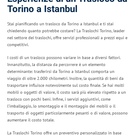
Torino a Istanbul
Stai pianificando un trasloco da Torino a Istanbul e ti stai
chiedendo quanto potrebbe costare? La Traslochi Torino, leader
nel settore dei traslochi, offre servizi professionali a prezzi equi e
competitivi.
I costi di un trasloco possono variare in base a diversi fattori.
Innanzitutto, la distanza da percorrere è un elemento
determinante: trasferirsi da Torino a Istanbul comporta un
viaggio di oltre 2.000 chilometri. Inoltre, la quantità di beni da
trasportare influisce notevolmente sul costo finale. Se hai molti
mobili o oggetti di valore, il costo sarà più elevato rispetto a un
trasloco con pochi beni. Infine, i servizi aggiuntivi, come
l’imballaggio, lo smontaggio e il montaggio dei mobili o il
trasporto di oggetti particolarmente pesanti o di valore, possono
aumentare il costo totale.
La Traslochi Torino offre un preventivo personalizzato in base