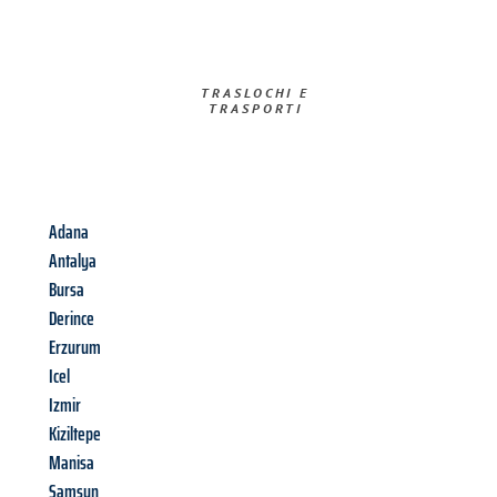
TRASLOCHI E
TRASPORTI​
Adana
Antalya
Bursa
Derince
Erzurum
Icel
Izmir
Kiziltepe
Manisa
Samsun