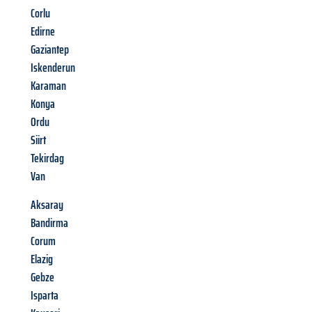
Corlu
Edirne
Gaziantep
Iskenderun
Karaman
Konya
Ordu
Siirt
Tekirdag
Van
Aksaray
Bandirma
Corum
Elazig
Gebze
Isparta