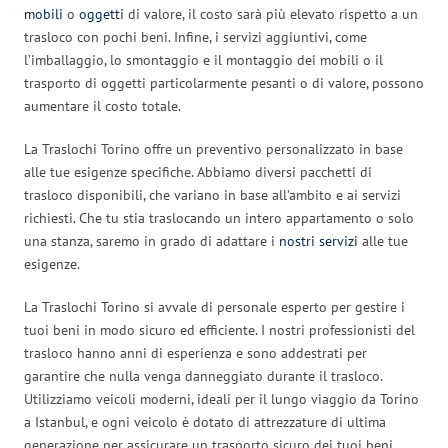
mobili
o
oggetti
di valore, il costo sarà più elevato rispetto a un
trasloco con pochi beni. Infine, i servizi aggiuntivi, come
l’imballaggio, lo smontaggio e il montaggio dei mobili o il
trasporto di oggetti particolarmente pesanti o di valore, possono
aumentare il costo totale.
La Traslochi Torino offre un preventivo personalizzato in base
alle tue esigenze specifiche. Abbiamo diversi pacchetti di
trasloco disponibili, che variano in base all’ambito e ai servizi
richiesti. Che tu stia traslocando un intero appartamento o solo
una stanza, saremo in grado di adattare i
nostri servizi
alle tue
esigenze.
La Traslochi Torino si avvale di personale esperto per gestire i
tuoi beni in modo sicuro ed efficiente. I nostri professionisti del
trasloco hanno anni di esperienza e sono addestrati per
garantire che nulla venga danneggiato durante il trasloco.
Utilizziamo veicoli moderni, ideali per il lungo viaggio da Torino
a Istanbul, e ogni veicolo è dotato di attrezzature di ultima
generazione per assicurare un trasporto sicuro dei tuoi beni.