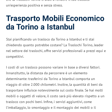
un’esperienza positiva e senza stress.
Trasporto Mobili Economico
da Torino a Istanbul
Stai pianificando un trasloco da Torino a Istanbul e ti stai
chiedendo quanto potrebbe costare? La Traslochi Torino, leader
nel settore dei traslochi, offre servizi professionali a prezzi equi e
competitivi.
I costi di un trasloco possono variare in base a diversi fattori.
Innanzitutto, la distanza da percorrere è un elemento
determinante: trasferirsi da Torino a Istanbul comporta un
viaggio di oltre 2.000 chilometri. Inoltre, la quantità di beni da
trasportare influisce notevolmente sul costo finale. Se hai molti
mobili o oggetti di valore, il costo sarà più elevato rispetto a un
trasloco con pochi beni. Infine, i servizi aggiuntivi, come
l’imballaggio, lo smontaggio e il montaggio dei mobili o il