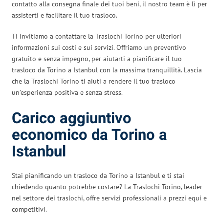
contatto alla consegna finale dei tuoi beni, il nostro team è lì per
assisterti e facilitare il tuo trasloco.
Ti invitiamo a contattare la Traslochi Torino per ulteriori
informazioni sui costi e sui servizi. Offriamo un preventivo
gratuito e senza impegno, per aiutarti a pianificare il tuo
trasloco da Torino a Istanbul con la massima tranquillità. Lascia
che la Traslochi Torino ti aiuti a rendere il tuo trasloco
un’esperienza positiva e senza stress.
Carico aggiuntivo
economico da Torino a
Istanbul
Stai pianificando un trasloco da Torino a Istanbul e ti stai
chiedendo quanto potrebbe costare? La Traslochi Torino, leader
nel settore dei traslochi, offre servizi professionali a prezzi equi e
competitivi.