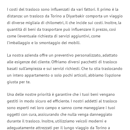
I costi del trasloco sono influenzati da vari fattori. Il primo è la
distanza: un trasloco da Torino a Diyarbakir comporta un viaggio
di diverse migliaia di chilometri, il che incide sui costi. Inoltre, la
quantità di beni da trasportare può influenzare il prezzo, così
come l’eventuale richiesta di servizi aggiuntivi, come
l’imballaggio e lo smontaggio dei mobili.
La nostra azienda offre un preventivo personalizzato, adattato
alle esigenze del cliente. Offriamo diversi pacchetti di trasloco
basati sull’ampiezza e sui servizi richiesti. Che tu stia traslocando
un intero appartamento o solo pochi articoli, abbiamo l’opzione
giusta per te.
Una delle nostre priorità è garantire che i tuoi beni vengano
gestiti in modo sicuro ed efficiente. I nostri addetti al trasloco
sono esperti nel loro campo e sanno come maneggiare i tuoi
oggetti con cura, assicurando che nulla venga danneggiato
durante il trasloco. Inoltre, utilizziamo veicoli moderni e
adeguatamente attrezzati per il lungo viaggio da Torino a