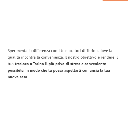
Sperimenta la differenza con i traslocatori di Torino, dove la
qualità incontra la convenienza. Il nostro obiettivo è rendere il
tuo
trasloco a Torino il più privo di stress e conveniente
possibile, in modo che tu possa aspettarti con ansia la tua
nuova casa.