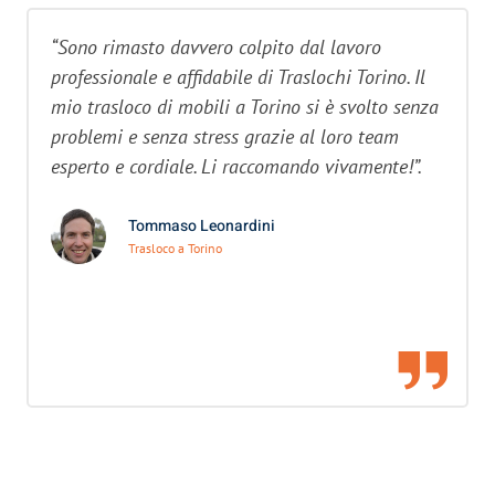
“Sono rimasto davvero colpito dal lavoro
professionale e affidabile di Traslochi Torino. Il
mio trasloco di mobili a Torino si è svolto senza
problemi e senza stress grazie al loro team
esperto e cordiale. Li raccomando vivamente!”.
Tommaso Leonardini
Trasloco a Torino