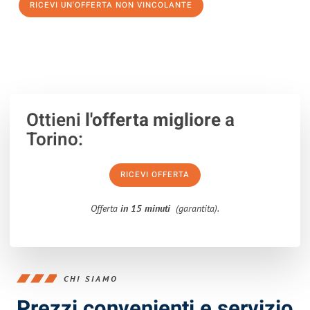
RICEVI UN'OFFERTA NON VINCOLANTE
100% non vincolante – Risposta garantita entro 15 minuti.
Ottieni
l'offerta migliore
a
Torino:
RICEVI OFFERTA
Offerta
in 15 minuti
(garantita).
CHI SIAMO
Prezzi convenienti e servizio