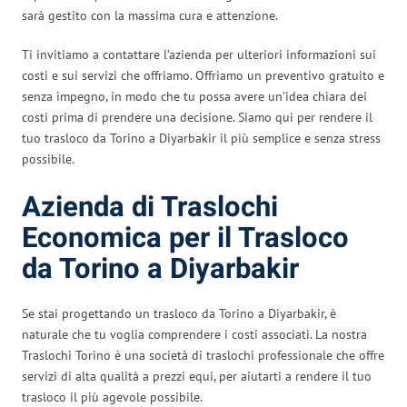
sarà gestito con la massima cura e attenzione.
Ti invitiamo a contattare l’azienda per ulteriori informazioni sui
costi e sui servizi che offriamo. Offriamo un preventivo gratuito e
senza impegno, in modo che tu possa avere un’idea chiara dei
costi prima di prendere una decisione. Siamo qui per rendere il
tuo trasloco da Torino a Diyarbakir il più semplice e senza stress
possibile.
Azienda di Traslochi
Economica per il Trasloco
da Torino a Diyarbakir
Se stai progettando un trasloco da Torino a Diyarbakir, è
naturale che tu voglia comprendere i costi associati. La nostra
Traslochi Torino è una società di traslochi professionale che offre
servizi di alta qualità a prezzi equi, per aiutarti a rendere il tuo
trasloco il più agevole possibile.