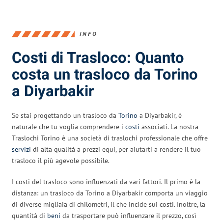
INFO
Costi di Trasloco: Quanto
costa un trasloco da Torino
a Diyarbakir
Se stai progettando un trasloco da
Torino
a Diyarbakir, è
naturale che tu voglia comprendere i
costi
associati. La nostra
Traslochi Torino è una società di traslochi professionale che offre
servizi
di alta qualità a prezzi equi, per aiutarti a rendere il tuo
trasloco il più agevole possibile.
I costi del trasloco sono influenzati da vari fattori. Il primo è la
distanza: un trasloco da Torino a Diyarbakir comporta un viaggio
di diverse migliaia di chilometri, il che incide sui costi. Inoltre, la
quantità di
beni
da trasportare può influenzare il prezzo, così