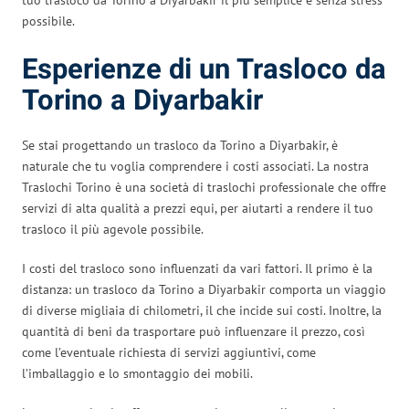
possibile.
Esperienze di un Trasloco da
Torino a Diyarbakir
Se stai progettando un trasloco da Torino a Diyarbakir, è
naturale che tu voglia comprendere i costi associati. La nostra
Traslochi Torino è una società di traslochi professionale che offre
servizi di alta qualità a prezzi equi, per aiutarti a rendere il tuo
trasloco il più agevole possibile.
I costi del trasloco sono influenzati da vari fattori. Il primo è la
distanza: un trasloco da Torino a Diyarbakir comporta un viaggio
di diverse migliaia di chilometri, il che incide sui costi. Inoltre, la
quantità di beni da trasportare può influenzare il prezzo, così
come l’eventuale richiesta di servizi aggiuntivi, come
l’imballaggio e lo smontaggio dei mobili.