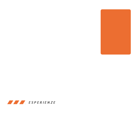
ESPERIENZE