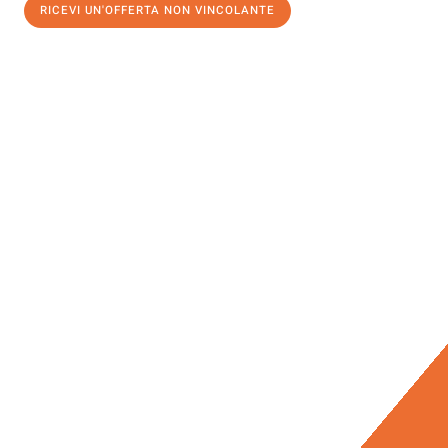
RICEVI UN'OFFERTA NON VINCOLANTE