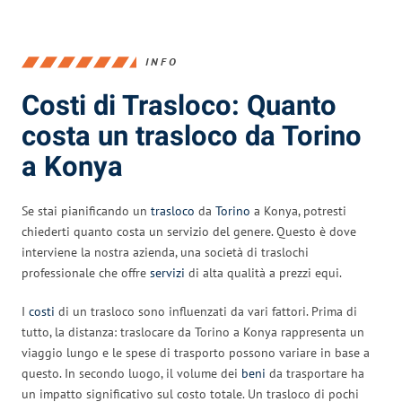
INFO
Costi di Trasloco: Quanto
costa un trasloco da Torino
a Konya
Se stai pianificando un
trasloco
da
Torino
a Konya, potresti
chiederti quanto costa un servizio del genere. Questo è dove
interviene la nostra azienda, una società di traslochi
professionale che offre
servizi
di alta qualità a prezzi equi.
I
costi
di un trasloco sono influenzati da vari fattori. Prima di
tutto, la distanza: traslocare da Torino a Konya rappresenta un
viaggio lungo e le spese di trasporto possono variare in base a
questo. In secondo luogo, il volume dei
beni
da trasportare ha
un impatto significativo sul costo totale. Un trasloco di pochi