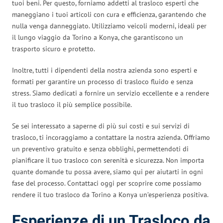
tuoi beni. Per questo, forniamo addetti al trasloco esperti che
maneggiano i tuoi articoli con cura e efficienza, garantendo che
nulla venga danneggiato. Utilizziamo veicoli moderni, ideali per
il lungo viaggio da Torino a Konya, che garantiscono un
trasporto sicuro e protetto.
Inoltre, tutti i dipendenti della nostra azienda sono esperti e
formati per garantire un processo di trasloco fluido e senza
stress. Siamo dedicati a fornire un servizio eccellente e a rendere
il tuo trasloco il più semplice possibile.
Se sei interessato a saperne di più sui costi e sui servizi di
trasloco, ti incoraggiamo a contattare la nostra azienda. Offriamo
un preventivo gratuito e senza obblighi, permettendoti di
pianificare il tuo trasloco con serenità e sicurezza. Non importa
quante domande tu possa avere, siamo qui per aiutarti in ogni
fase del processo. Contattaci oggi per scoprire come possiamo
rendere il tuo trasloco da Torino a Konya un’esperienza positiva.
Esperienze di un Trasloco da