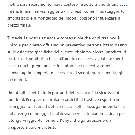
mobili sarà sicuramente meno costoso rispetto a uno di una
casa
intera. Infine, i servizi aggiuntivi richiesti, come l’imballaggio, lo
smontaggio e il montaggio dei mobili, possono influenzare il
prezzo finale.
Tuttavia, la nostra azienda è consapevole che ogni trasloco è
unico e per questo offriamo un preventivo personalizzato basato
sulle esigenze specifiche del cliente. Abbiamo diversi pacchetti di
trasloco disponibili in base all’ambito e ai servizi, dai pacchetti
base a quelli premium che includono servizi extra come
l’imballaggio completo e il servizio di smontaggio e montaggio
dei mobili.
Uno degli aspetti più importanti del trasloco è la sicurezza dei
tuoi beni. Per questo, forniamo addetti al trasloco esperti che
maneggiano i tuoi articoli con cura e efficienza, garantendo che
nulla venga danneggiato. Utilizziamo veicoli moderni, ideali per
il lungo viaggio da Torino a Konya, che garantiscono un
trasporto sicuro e protetto.