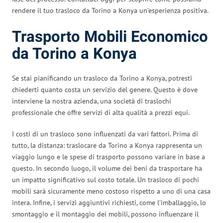
rendere il tuo trasloco da Torino a Konya un’esperienza positiva.
Trasporto Mobili Economico
da Torino a Konya
Se stai pianificando un trasloco da Torino a Konya, potresti
chiederti quanto costa un servizio del genere. Questo è dove
interviene la nostra azienda, una società di traslochi
professionale che offre servizi di alta qualità a prezzi equi.
I costi di un trasloco sono influenzati da vari fattori. Prima di
tutto, la distanza: traslocare da Torino a Konya rappresenta un
viaggio lungo e le spese di trasporto possono variare in base a
questo. In secondo luogo, il volume dei beni da trasportare ha
un impatto significativo sul costo totale. Un trasloco di pochi
mobili sarà sicuramente meno costoso rispetto a uno di una casa
intera. Infine, i servizi aggiuntivi richiesti, come l’imballaggio, lo
smontaggio e il montaggio dei mobili, possono influenzare il