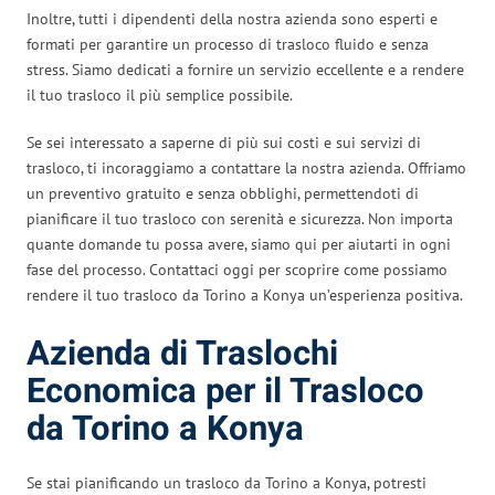
Inoltre, tutti i dipendenti della nostra azienda sono esperti e
formati per garantire un processo di trasloco fluido e senza
stress. Siamo dedicati a fornire un servizio eccellente e a rendere
il tuo trasloco il più semplice possibile.
Se sei interessato a saperne di più sui costi e sui servizi di
trasloco, ti incoraggiamo a contattare la nostra azienda. Offriamo
un preventivo gratuito e senza obblighi, permettendoti di
pianificare il tuo trasloco con serenità e sicurezza. Non importa
quante domande tu possa avere, siamo qui per aiutarti in ogni
fase del processo. Contattaci oggi per scoprire come possiamo
rendere il tuo trasloco da Torino a Konya un’esperienza positiva.
Azienda di Traslochi
Economica per il Trasloco
da Torino a Konya
Se stai pianificando un trasloco da Torino a Konya, potresti