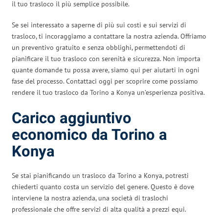
il tuo trasloco il più semplice possibile.
Se sei interessato a saperne di più sui costi e sui servizi di
trasloco, ti incoraggiamo a contattare la nostra azienda. Offriamo
un preventivo gratuito e senza obblighi, permettendoti di
pianificare il tuo trasloco con serenità e sicurezza. Non importa
quante domande tu possa avere, siamo qui per aiutarti in ogni
fase del processo. Contattaci oggi per scoprire come possiamo
rendere il tuo trasloco da Torino a Konya un’esperienza positiva.
Carico aggiuntivo
economico da Torino a
Konya
Se stai pianificando un trasloco da Torino a Konya, potresti
chiederti quanto costa un servizio del genere. Questo è dove
interviene la nostra azienda, una società di traslochi
professionale che offre servizi di alta qualità a prezzi equi.