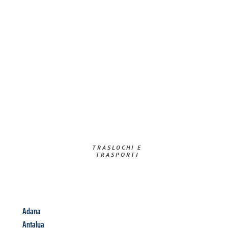
TRASLOCHI E
TRASPORTI​
Adana
Antalya