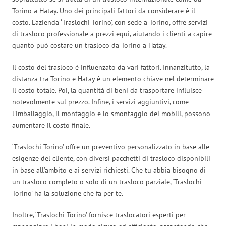
Torino a Hatay. Uno dei principali fattori da considerare è il
costo. L’azienda ‘Traslochi Torino’, con sede a Torino, offre servizi
di trasloco professionale a prezzi equi, aiutando i clienti a capire
quanto può costare un trasloco da Torino a Hatay.
Il costo del trasloco è influenzato da vari fattori. Innanzitutto, la
distanza tra Torino e Hatay è un elemento chiave nel determinare
il costo totale. Poi, la quantità di beni da trasportare influisce
notevolmente sul prezzo. Infine, i servizi aggiuntivi, come
l’imballaggio, il montaggio e lo smontaggio dei mobili, possono
aumentare il costo finale.
‘Traslochi Torino’ offre un preventivo personalizzato in base alle
esigenze del cliente, con diversi pacchetti di trasloco disponibili
in base all’ambito e ai servizi richiesti. Che tu abbia bisogno di
un trasloco completo o solo di un trasloco parziale, ‘Traslochi
Torino’ ha la soluzione che fa per te.
Inoltre, ‘Traslochi Torino’ fornisce traslocatori esperti per