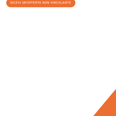
RICEVI UN'OFFERTA NON VINCOLANTE