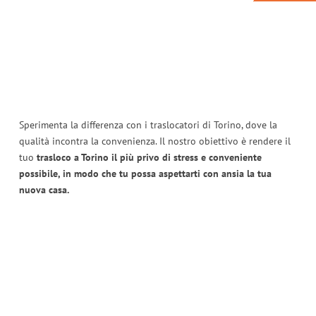
Sperimenta la differenza con i traslocatori di Torino, dove la
qualità incontra la convenienza. Il nostro obiettivo è rendere il
tuo
trasloco a Torino il più privo di stress e conveniente
possibile, in modo che tu possa aspettarti con ansia la tua
nuova casa.