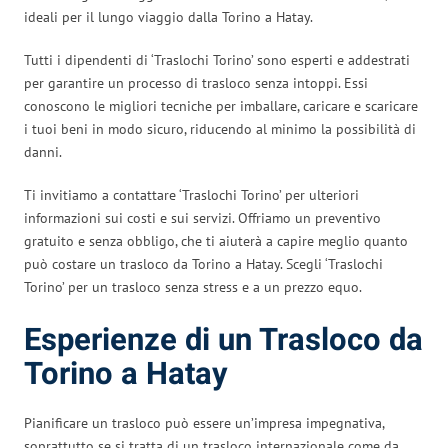
ideali per il lungo viaggio dalla Torino a Hatay.
Tutti i dipendenti di ‘Traslochi Torino’ sono esperti e addestrati
per garantire un processo di trasloco senza intoppi. Essi
conoscono le migliori tecniche per imballare, caricare e scaricare
i tuoi beni in modo sicuro, riducendo al minimo la possibilità di
danni.
Ti invitiamo a contattare ‘Traslochi Torino’ per ulteriori
informazioni sui costi e sui servizi. Offriamo un preventivo
gratuito e senza obbligo, che ti aiuterà a capire meglio quanto
può costare un trasloco da Torino a Hatay. Scegli ‘Traslochi
Torino’ per un trasloco senza stress e a un prezzo equo.
Esperienze di un Trasloco da
Torino a Hatay
Pianificare un trasloco può essere un’impresa impegnativa,
soprattutto se si tratta di un trasloco internazionale come da