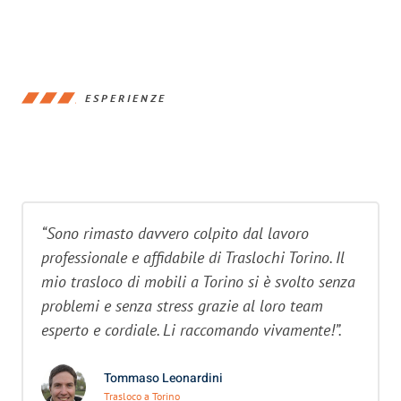
ESPERIENZE
“Sono rimasto davvero colpito dal lavoro
professionale e affidabile di Traslochi Torino. Il
mio trasloco di mobili a Torino si è svolto senza
problemi e senza stress grazie al loro team
esperto e cordiale. Li raccomando vivamente!”.
Tommaso Leonardini
Trasloco a Torino