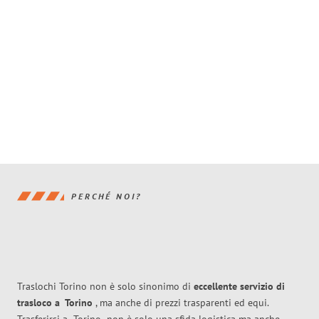
PERCHÉ NOI?
Traslochi Torino non è solo sinonimo di
eccellente
servizio di
trasloco
a
Torino
, ma anche di prezzi trasparenti ed equi.