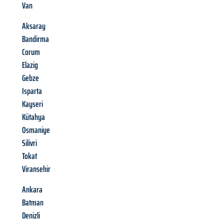
Van
Aksaray
Bandirma
Corum
Elazig
Gebze
Isparta
Kayseri
Kütahya
Osmaniye
Silivri
Tokat
Viransehir
Ankara
Batman
Denizli