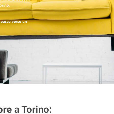
Torino
.
o passo verso un
ore
a Torino: