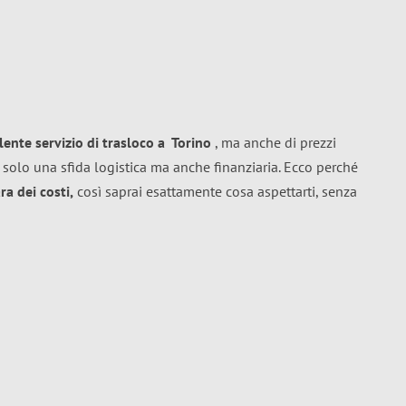
llente
servizio di trasloco
a
Torino
, ma anche di prezzi
 solo una sfida logistica ma anche finanziaria. Ecco perché
a dei costi,
così saprai esattamente cosa aspettarti, senza