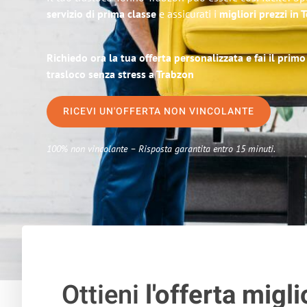
servizio di prima classe
e assicurati i
migliori prezzi in 
Richiedo ora la tua offerta personalizzata e fai il prim
trasloco senza stress a Trabzon
RICEVI UN'OFFERTA NON VINCOLANTE
100% non vincolante – Risposta garantita entro 15 minuti.
Ottieni
l'offerta migli