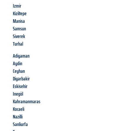
Izmir
Kiziltepe
Manisa
Samsun
Siverek
Turhal
Adiyaman
Aydin
Ceyhan
Diyarbakir
Eskisehir
Inegöl
Kahramanmaras
Kocaeli
Nazilli
Sanliurfa