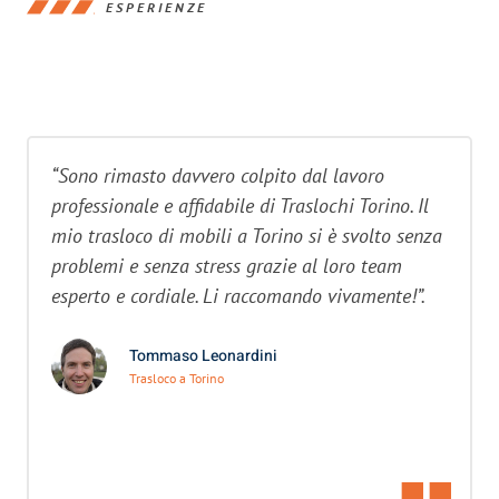
ESPERIENZE
“Sono rimasto davvero colpito dal lavoro
professionale e affidabile di Traslochi Torino. Il
mio trasloco di mobili a Torino si è svolto senza
problemi e senza stress grazie al loro team
esperto e cordiale. Li raccomando vivamente!”.
Tommaso Leonardini
Trasloco a Torino