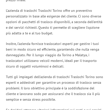
L’azienda di traslochi Traslochi Torino offre un preventivo
personalizzato in base alle esigenze del cliente. Ci sono diverse
opzioni di pacchetti di trasloco disponibili, a seconda dell’entità
e dei servizi richiesti. Questo ti permette di scegliere l’opzione
più adatta a te e al tuo budget.
Inoltre, l’azienda fornisce traslocatori esperti per gestire i tuoi
beni in modo sicuro ed efficiente, garantendo che nulla venga
danneggiato. Per il lungo viaggio da Torino a Malatya, i
traslocatori utilizzano veicoli moderni, ideali per il trasporto
sicuro di oggetti voluminosi e delicati.
Tutti gli impiegati dell’azienda di traslochi Traslochi Torino sono
esperti e addestrati per garantire un processo di trasloco senza
problemi. Il loro obiettivo principale è la soddisfazione del
cliente e lavorano sodo per assicurarsi che il trasloco sia il più
semplice e senza stress possibile.
Se desideri ottenere ulteriori informazioni sui costi e sui servizi