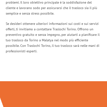
problemi. Il loro obiettivo principale è la soddisfazione del
cliente e lavorano sodo per assicurarsi che il trasloco sia il più
semplice e senza stress possibile.
Se desideri ottenere ulteriori informazioni sui costi e sui servizi
offerti, ti invitiamo a contattare Traslochi Torino. Offrono un
preventivo gratuito e senza impegno, per aiutarti a pianificare il
tuo trasloco da Torino a Malatya nel modo più efficiente
possibile. Con Traslochi Torino, il tuo trasloco sarà nelle mani di
professionisti esperti.
Traslochi Torino in numeri: