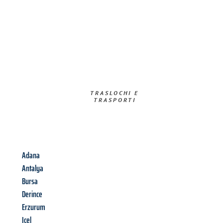
TRASLOCHI E
TRASPORTI​
Adana
Antalya
Bursa
Derince
Erzurum
Icel