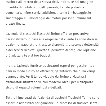
trasloco all’interno della stessa città. Inoltre, se hai una gran
quantità di mobili o oggetti pesanti, il costo potrebbe
aumentare. Infine, servizi addizionali come l’imballaggio, lo
smontaggio e il montaggio dei mobili, possono influire sul
prezzo finale.
L’azienda di traslochi Traslochi Torino offre un preventivo
personalizzato in base alle esigenze del cliente. Ci sono diverse
opzioni di pacchetti di trasloco disponibili, a seconda dell’entità
e dei servizi richiesti. Questo ti permette di scegliere l’opzione
più adatta a te e al tuo budget.
Inoltre, l’azienda fornisce traslocatori esperti per gestire i tuoi
beni in modo sicuro ed efficiente, garantendo che nulla venga
danneggiato. Per il lungo viaggio da Torino a Malatya, i
traslocatori utilizzano veicoli moderni, ideali per il trasporto
sicuro di oggetti voluminosi e delicati.
Tutti gli impiegati dell’azienda di traslochi Traslochi Torino sono
esperti e addestrati per garantire un processo di trasloco senza