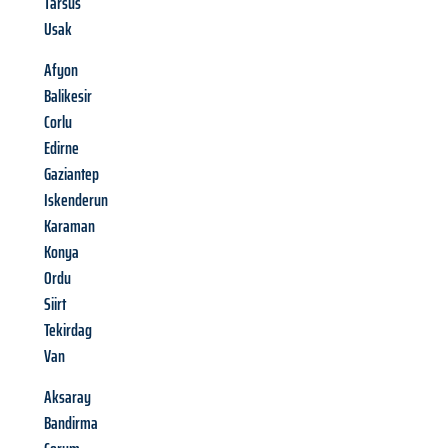
Tarsus
Usak
Afyon
Balikesir
Corlu
Edirne
Gaziantep
Iskenderun
Karaman
Konya
Ordu
Siirt
Tekirdag
Van
Aksaray
Bandirma