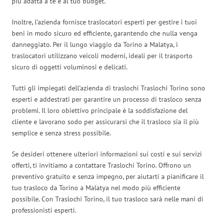
più adatta a te e al tuo budget.
Inoltre, l’azienda fornisce traslocatori esperti per gestire i tuoi
beni in modo sicuro ed efficiente, garantendo che nulla venga
danneggiato. Per il lungo viaggio da Torino a Malatya, i
traslocatori utilizzano veicoli moderni, ideali per il trasporto
sicuro di oggetti voluminosi e delicati.
Tutti gli impiegati dell’azienda di traslochi Traslochi Torino sono
esperti e addestrati per garantire un processo di trasloco senza
problemi. Il loro obiettivo principale è la soddisfazione del
cliente e lavorano sodo per assicurarsi che il trasloco sia il più
semplice e senza stress possibile.
Se desideri ottenere ulteriori informazioni sui costi e sui servizi
offerti, ti invitiamo a contattare Traslochi Torino. Offrono un
preventivo gratuito e senza impegno, per aiutarti a pianificare il
tuo trasloco da Torino a Malatya nel modo più efficiente
possibile. Con Traslochi Torino, il tuo trasloco sarà nelle mani di
professionisti esperti.