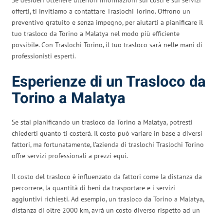
offerti, ti invitiamo a contattare Traslochi Torino. Offrono un
preventivo gratuito e senza impegno, per aiutarti a pianificare il
tuo trasloco da Torino a Malatya nel modo più efficiente
possibile. Con Traslochi Torino, il tuo trasloco sarà nelle mani di
professionisti esperti.
Esperienze di un Trasloco da
Torino a Malatya
Se stai pianificando un trasloco da Torino a Malatya, potresti
chiederti quanto ti costerà. Il costo può variare in base a diversi
fattori, ma fortunatamente, l’azienda di traslochi Traslochi Torino
offre servizi professionali a prezzi equi.
Il costo del trasloco è influenzato da fattori come la distanza da
percorrere, la quantità di beni da trasportare e i servizi
aggiuntivi richiesti. Ad esempio, un trasloco da Torino a Malatya,
distanza di oltre 2000 km, avrà un costo diverso rispetto ad un