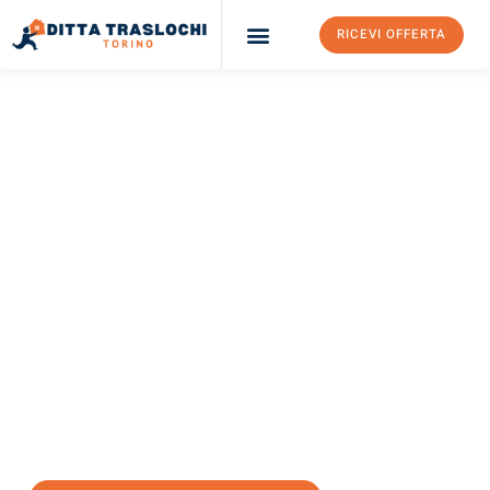
RICEVI OFFERTA
Ditta Traslochi Torino
Servizi Traslochi Torino
Costi e prezzi
TRASLOCHI TORINO
Traslochi Torino
Malatya
Il tuo trasloco Torino Malatya può essere così facile! Sperimenta
il nostro
servizio di prima classe
e assicurati i
migliori prezzi in
Torino
.
Richiedo ora la tua offerta personalizzata e fai il primo passo
verso un trasloco senza stress a Malatya