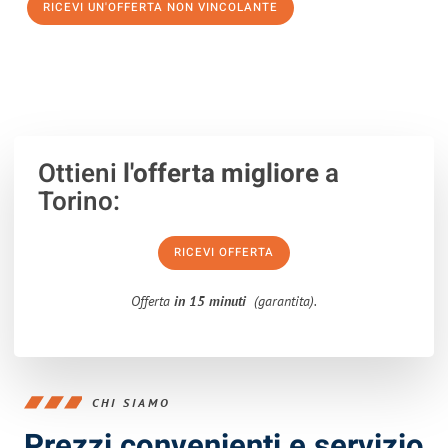
RICEVI UN'OFFERTA NON VINCOLANTE
100% non vincolante – Risposta garantita entro 15 minuti.
Ottieni
l'offerta migliore
a
Torino:
RICEVI OFFERTA
Offerta
in 15 minuti
(garantita).
CHI SIAMO
Prezzi convenienti e servizio