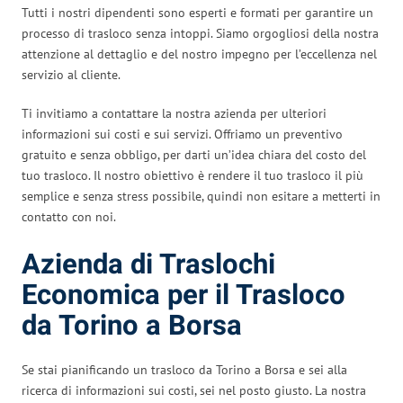
Tutti i nostri dipendenti sono esperti e formati per garantire un
processo di trasloco senza intoppi. Siamo orgogliosi della nostra
attenzione al dettaglio e del nostro impegno per l’eccellenza nel
servizio al cliente.
Ti invitiamo a contattare la nostra azienda per ulteriori
informazioni sui costi e sui servizi. Offriamo un preventivo
gratuito e senza obbligo, per darti un’idea chiara del costo del
tuo trasloco. Il nostro obiettivo è rendere il tuo trasloco il più
semplice e senza stress possibile, quindi non esitare a metterti in
contatto con noi.
Azienda di Traslochi
Economica per il Trasloco
da Torino a Borsa
Se stai pianificando un trasloco da Torino a Borsa e sei alla
ricerca di informazioni sui costi, sei nel posto giusto. La nostra