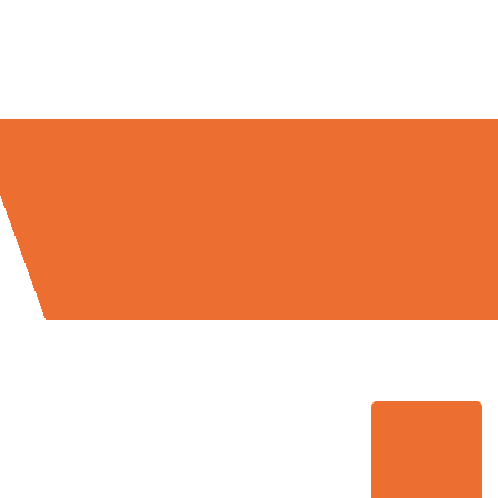
Traslochi Torino in numeri: