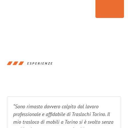
ESPERIENZE
“Sono rimasto davvero colpito dal lavoro
professionale e affidabile di Traslochi Torino. Il
mio trasloco di mobili a Torino si è svolto senza