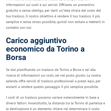
informazioni sui costi e sui servizi. Offriamo un preventivo
gratuito e senza obbligo, per darti un’idea chiara del costo del
tuo trasloco. Il nostro obiettivo è rendere il tuo trasloco il più
semplice e senza stress possibile, quindi non esitare a metterti in
contatto con noi.
Carico aggiuntivo
economico da Torino a
Borsa
Se stai pianificando un trasloco da Torino a Borsa e sei alla
ricerca di informazioni sui costi, sei nel posto giusto. La nostra
azienda offre servizi di trasloco professionali a prezzi equi, per
aiutarti a rendere questo passaggio il più semplice possibile.
I costi di un trasloco possono variare notevolmente in base a
diversi fattori. Innanzitutto, la distanza tra la Torino di partenza e
la destinazione è un elemento chiave nel determinare il costo