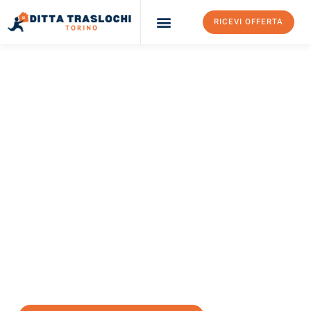
RICEVI OFFERTA
Ditta Traslochi Torino
Servizi Traslochi Torino
Costi e prezzi
TRASLOCHI TORINO
Traslochi Torino
Bursa
Il tuo trasloco Torino Bursa può essere così facile! Sperimenta il
nostro
servizio di prima classe
e assicurati i
migliori prezzi in
Torino
.
Richiedo ora la tua offerta personalizzata e fai il primo passo
verso un trasloco senza stress a Bursa