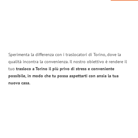
Sperimenta la differenza con i traslocatori di Torino, dove la
qualità incontra la convenienza. Il nostro obiettivo è rendere il
tuo
trasloco a Torino il più privo di stress e conveniente
possibile, in modo che tu possa aspettarti con ansia la tua
nuova casa.