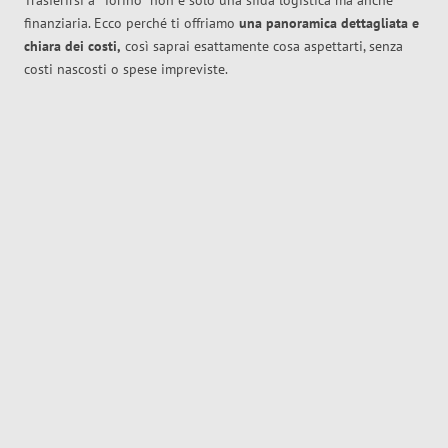
Trasferirsi a
Torino
non è solo una sfida logistica ma anche
finanziaria. Ecco perché ti offriamo
una panoramica dettagliata e
chiara dei costi,
così saprai esattamente cosa aspettarti, senza
costi nascosti o spese impreviste.