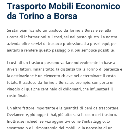
Trasporto Mobili Economico
da Torino a Borsa
Se stai pianificando un trasloco da Torino a Borsa e sei alla
ricerca di informazioni sui costi, sei nel posto giusto. La nostra
azienda offre servizi di trasloco professionali a prezzi equi, per
aiutarti a rendere questo passaggio il più semplice possibile.
I costi di un trasloco possono variare notevolmente in base a
diversi fattori. Innanzitutto, la distanza tra la Torino di partenza e
la destinazione è un elemento chiave nel determinare il costo
totale. Il trasloco da Torino a Borsa, ad esempio, comporta un
viaggio di qualche centinaio di chilometri, che influenzerà il
costo finale.
Un altro fattore importante è la quantità di beni da trasportare.
Ovviamente, più oggetti hai, più alto sarà il costo del trasloco.
Inoltre, se richiedi servizi aggiuntivi come l’imballaggio, lo
smontaggio e il rimontaggio dei mobili, o la necessità di un