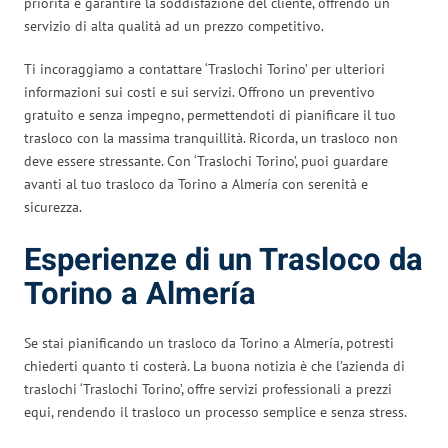
priorità è garantire la soddisfazione del cliente, offrendo un
servizio di alta qualità ad un prezzo competitivo.
Ti incoraggiamo a contattare ‘Traslochi Torino’ per ulteriori
informazioni sui costi e sui servizi. Offrono un preventivo
gratuito e senza impegno, permettendoti di pianificare il tuo
trasloco con la massima tranquillità. Ricorda, un trasloco non
deve essere stressante. Con ‘Traslochi Torino’, puoi guardare
avanti al tuo trasloco da Torino a Almería con serenità e
sicurezza.
Esperienze di un Trasloco da
Torino a Almería
Se stai pianificando un trasloco da Torino a Almería, potresti
chiederti quanto ti costerà. La buona notizia è che l’azienda di
traslochi ‘Traslochi Torino’, offre servizi professionali a prezzi
equi, rendendo il trasloco un processo semplice e senza stress.