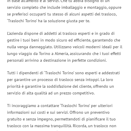
in base all’ambito e ai servizi. Che tu abbia bisogno di un
servizio completo che include imballaggio e montaggio, oppure
se preferisci occuparti tu stesso di alcuni aspetti del trasloco,
‘Traslochi Torino’ ha la soluzione giusta per te.
L’azienda dispone di addetti al trasloco esperti e in grado di
gestire i tuoi beni in modo sicuro ed efficiente, garantendo che
nulla venga danneggiato. Utilizzano veicoli moderni ideali per il
lungo viaggio da Torino a Almería, assicurando che i tuoi effetti
personali arrivino a destinazione in perfette condizioni.
Tutti i dipendenti di ‘Traslochi Torino’ sono esperti e addestrati
per garantire un processo di trasloco senza intoppi. La loro
priorità è garantire la soddisfazione del cliente, offrendo un
servizio di alta qualità ad un prezzo competitivo.
Ti incoraggiamo a contattare ‘Traslochi Torino’ per ulteriori
informazioni sui costi e sui servizi. Offrono un preventivo
gratuito e senza impegno, permettendoti di pianificare il tuo
trasloco con la massima tranquillità. Ricorda, un trasloco non