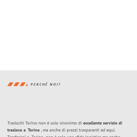
PERCHÉ NOI?
Traslochi Torino non è solo sinonimo di
eccellente
servizio di
trasloco
a
Torino
, ma anche di prezzi trasparenti ed equi.