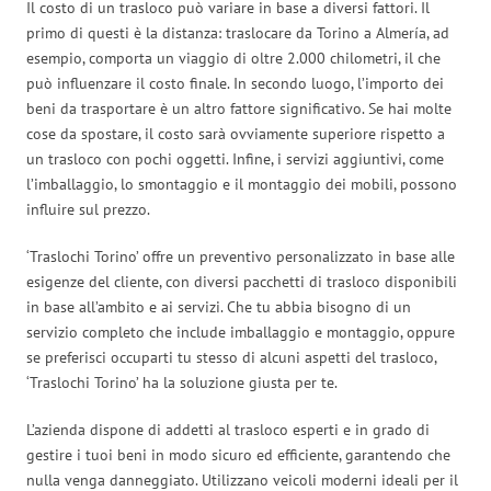
Il costo di un trasloco può variare in base a diversi fattori. Il
primo di questi è la distanza: traslocare da Torino a Almería, ad
esempio, comporta un viaggio di oltre 2.000 chilometri, il che
può influenzare il costo finale. In secondo luogo, l’importo dei
beni da trasportare è un altro fattore significativo. Se hai molte
cose da spostare, il costo sarà ovviamente superiore rispetto a
un trasloco con pochi oggetti. Infine, i servizi aggiuntivi, come
l’imballaggio, lo smontaggio e il montaggio dei mobili, possono
influire sul prezzo.
‘Traslochi Torino’ offre un preventivo personalizzato in base alle
esigenze del cliente, con diversi pacchetti di trasloco disponibili
in base all’ambito e ai servizi. Che tu abbia bisogno di un
servizio completo che include imballaggio e montaggio, oppure
se preferisci occuparti tu stesso di alcuni aspetti del trasloco,
‘Traslochi Torino’ ha la soluzione giusta per te.
L’azienda dispone di addetti al trasloco esperti e in grado di
gestire i tuoi beni in modo sicuro ed efficiente, garantendo che
nulla venga danneggiato. Utilizzano veicoli moderni ideali per il