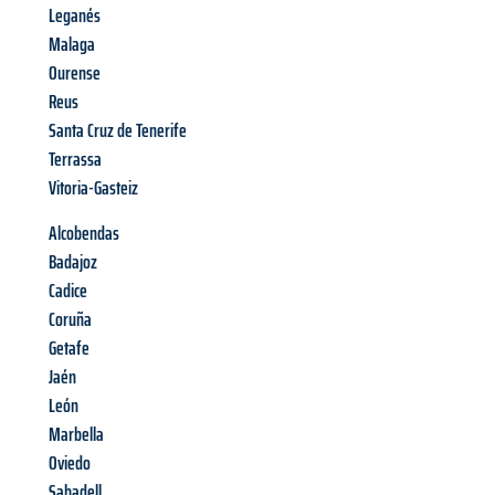
Leganés
Malaga
Ourense
Reus
Santa Cruz de Tenerife
Terrassa
Vitoria-Gasteiz
Alcobendas
Badajoz
Cadice
Coruña
Getafe
Jaén
León
Marbella
Oviedo
Sabadell