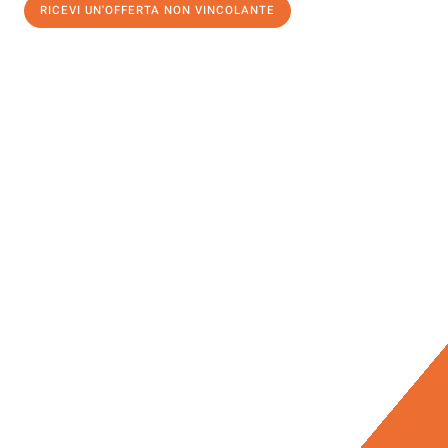
RICEVI UN'OFFERTA NON VINCOLANTE