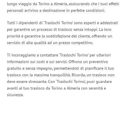
lungo viaggio da Torino a Almería, assicurando che i tuoi effetti
personali arrivino a destinazione in perfette condizioni.
Tutti i dipendenti di ‘Traslochi Torino’ sono esperti e addestrati
per garantire un processo di trasloco senza intoppi. La loro
priorità è garantire la soddisfazione del cliente, offrendo un
servizio di alta qualità ad un prezzo competitivo.
Ti incoraggiamo a contattare ‘Traslochi Torino’ per ulteriori
informazioni sui costi e sui servizi. Offrono un preventivo
gratuito e senza impegno, permettendoti di pianificare il tuo
trasloco con la massima tranquillità. Ricorda, un trasloco non
deve essere stressante. Con ‘Traslochi Torino’, puoi guardare
avanti al tuo trasloco da Torino a Almería con serenità e
sicurezza.
Traslochi Torino in numeri: