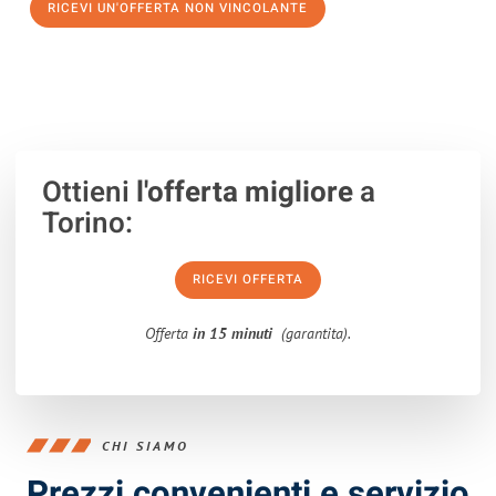
RICEVI UN'OFFERTA NON VINCOLANTE
100% non vincolante – Risposta garantita entro 15 minuti.
Ottieni
l'offerta migliore
a
Torino:
RICEVI OFFERTA
Offerta
in 15 minuti
(garantita).
CHI SIAMO
Prezzi convenienti e servizio