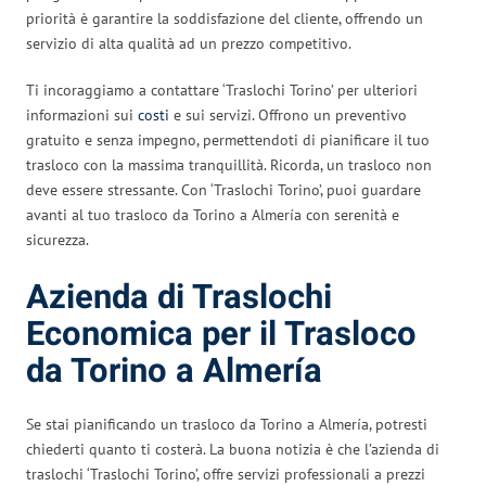
priorità è garantire la soddisfazione del cliente, offrendo un
servizio di alta qualità ad un prezzo competitivo.
Ti incoraggiamo a contattare ‘Traslochi Torino’ per ulteriori
informazioni sui
costi
e sui servizi. Offrono un preventivo
gratuito e senza impegno, permettendoti di pianificare il tuo
trasloco con la massima tranquillità. Ricorda, un trasloco non
deve essere stressante. Con ‘Traslochi Torino’, puoi guardare
avanti al tuo trasloco da Torino a Almería con serenità e
sicurezza.
Azienda di Traslochi
Economica per il Trasloco
da Torino a Almería
Se stai pianificando un trasloco da Torino a Almería, potresti
chiederti quanto ti costerà. La buona notizia è che l’azienda di
traslochi ‘Traslochi Torino’, offre servizi professionali a prezzi