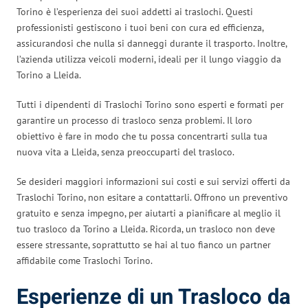
Torino è l’esperienza dei suoi addetti ai traslochi. Questi
professionisti gestiscono i tuoi beni con cura ed efficienza,
assicurandosi che nulla si danneggi durante il trasporto. Inoltre,
l’azienda utilizza veicoli moderni, ideali per il lungo viaggio da
Torino a Lleida.
Tutti i dipendenti di Traslochi Torino sono esperti e formati per
garantire un processo di trasloco senza problemi. Il loro
obiettivo è fare in modo che tu possa concentrarti sulla tua
nuova vita a Lleida, senza preoccuparti del trasloco.
Se desideri maggiori informazioni sui costi e sui servizi offerti da
Traslochi Torino, non esitare a contattarli. Offrono un preventivo
gratuito e senza impegno, per aiutarti a pianificare al meglio il
tuo trasloco da Torino a Lleida. Ricorda, un trasloco non deve
essere stressante, soprattutto se hai al tuo fianco un partner
affidabile come Traslochi Torino.
Esperienze di un Trasloco da