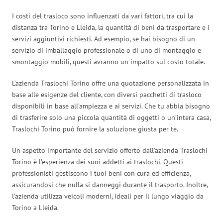
I costi del trasloco sono influenzati da vari fattori, tra cui la
distanza tra Torino e Lleida, la quantità di beni da trasportare e i
servizi aggiuntivi richiesti. Ad esempio, se hai bisogno di un
servizio di imballaggio professionale o di uno di montaggio e
smontaggio mobili, questi avranno un impatto sul costo totale.
L’azienda Traslochi Torino offre una quotazione personalizzata in
base alle esigenze del cliente, con diversi pacchetti di trasloco
disponibili in base all’ampiezza e ai servizi. Che tu abbia bisogno
di trasferire solo una piccola quantità di oggetti o un’intera casa,
Traslochi Torino può fornire la soluzione giusta per te.
Un aspetto importante del servizio offerto dall’azienda Traslochi
Torino è l’esperienza dei suoi addetti ai traslochi. Questi
professionisti gestiscono i tuoi beni con cura ed efficienza,
assicurandosi che nulla si danneggi durante il trasporto. Inoltre,
l’azienda utilizza veicoli moderni, ideali per il lungo viaggio da
Torino a Lleida.