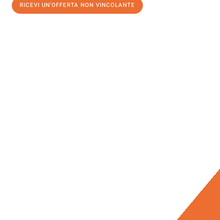
RICEVI UN'OFFERTA NON VINCOLANTE