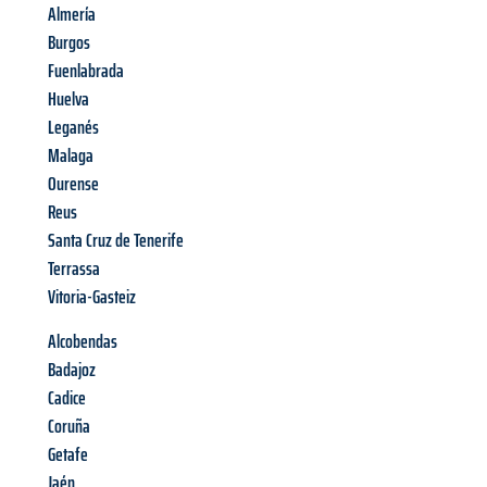
Almería
Burgos
Fuenlabrada
Huelva
Leganés
Malaga
Ourense
Reus
Santa Cruz de Tenerife
Terrassa
Vitoria-Gasteiz
Alcobendas
Badajoz
Cadice
Coruña
Getafe
Jaén