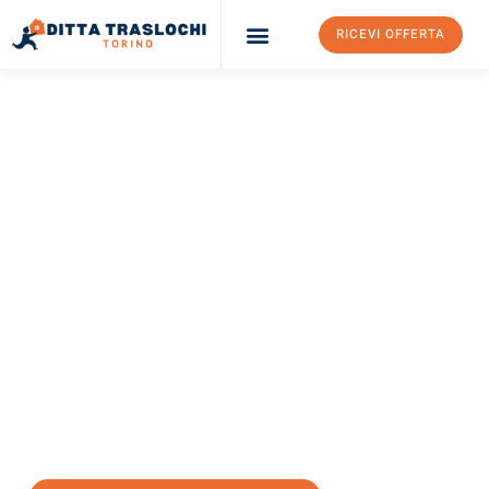
RICEVI OFFERTA
Ditta Traslochi Torino
Servizi Traslochi Torino
Costi e prezzi
TRASLOCHI TORINO
Traslochi Torino
Lleida
Il tuo trasloco Torino Lleida può essere così facile! Sperimenta il
nostro
servizio di prima classe
e assicurati i
migliori prezzi in
Torino
.
Richiedo ora la tua offerta personalizzata e fai il primo passo
verso un trasloco senza stress a Lleida