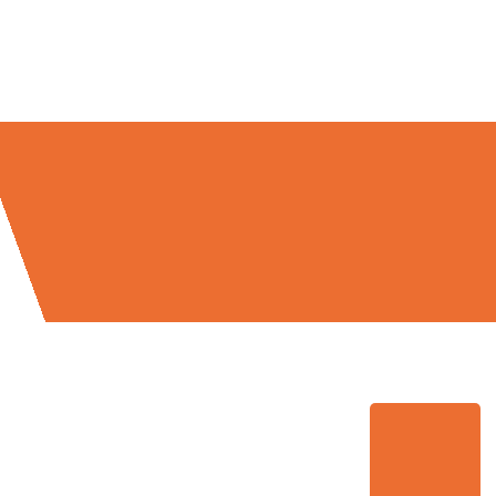
Traslochi Torino in numeri: