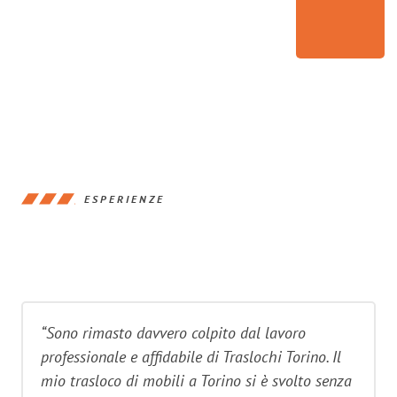
ESPERIENZE
“Sono rimasto davvero colpito dal lavoro
professionale e affidabile di Traslochi Torino. Il
mio trasloco di mobili a Torino si è svolto senza