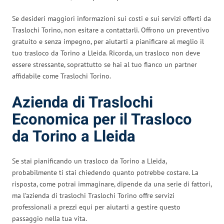
Se desideri maggiori informazioni sui costi e sui servizi offerti da
Traslochi Torino, non esitare a contattarli. Offrono un preventivo
gratuito e senza impegno, per aiutarti a pianificare al meglio il
tuo trasloco da Torino a Lleida. Ricorda, un trasloco non deve
essere stressante, soprattutto se hai al tuo fianco un partner
affidabile come Traslochi Torino.
Azienda di Traslochi
Economica per il Trasloco
da Torino a Lleida
Se stai pianificando un trasloco da Torino a Lleida,
probabilmente ti stai chiedendo quanto potrebbe costare. La
risposta, come potrai immaginare, dipende da una serie di fattori,
ma l’azienda di traslochi Traslochi Torino offre servizi
professionali a prezzi equi per aiutarti a gestire questo
passaggio nella tua vita.