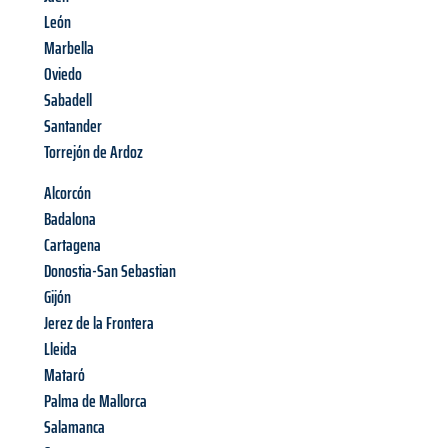
León
Marbella
Oviedo
Sabadell
Santander
Torrejón de Ardoz
Alcorcón
Badalona
Cartagena
Donostia-San Sebastian
Gijón
Jerez de la Frontera
Lleida
Mataró
Palma de Mallorca
Salamanca