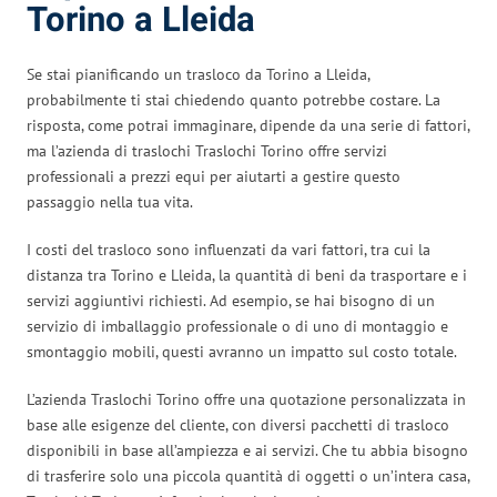
Torino a Lleida
Se stai pianificando un trasloco da Torino a Lleida,
probabilmente ti stai chiedendo quanto potrebbe costare. La
risposta, come potrai immaginare, dipende da una serie di fattori,
ma l’azienda di traslochi Traslochi Torino offre servizi
professionali a prezzi equi per aiutarti a gestire questo
passaggio nella tua vita.
I costi del trasloco sono influenzati da vari fattori, tra cui la
distanza tra Torino e Lleida, la quantità di beni da trasportare e i
servizi aggiuntivi richiesti. Ad esempio, se hai bisogno di un
servizio di imballaggio professionale o di uno di montaggio e
smontaggio mobili, questi avranno un impatto sul costo totale.
L’azienda Traslochi Torino offre una quotazione personalizzata in
base alle esigenze del cliente, con diversi pacchetti di trasloco
disponibili in base all’ampiezza e ai servizi. Che tu abbia bisogno
di trasferire solo una piccola quantità di oggetti o un’intera casa,