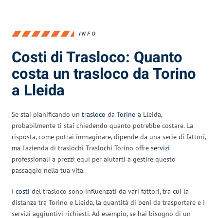
INFO
Costi di Trasloco: Quanto
costa un trasloco da Torino
a Lleida
Se stai pianificando un
trasloco
da
Torino
a Lleida,
probabilmente ti stai chiedendo quanto potrebbe costare. La
risposta, come potrai immaginare, dipende da una serie di fattori,
ma l’azienda di traslochi Traslochi Torino offre
servizi
professionali a prezzi equi per aiutarti a gestire questo
passaggio nella tua vita.
I
costi
del trasloco sono influenzati da vari fattori, tra cui la
distanza tra Torino e Lleida, la quantità di
beni
da trasportare e i
servizi aggiuntivi richiesti. Ad esempio, se hai bisogno di un