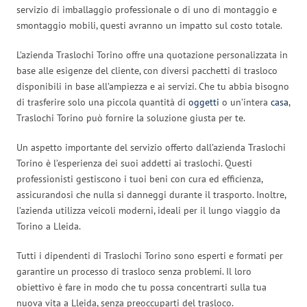
servizio di imballaggio professionale o di uno di montaggio e
smontaggio mobili, questi avranno un impatto sul costo totale.
L’azienda Traslochi Torino offre una quotazione personalizzata in
base alle esigenze del cliente, con diversi pacchetti di trasloco
disponibili in base all’ampiezza e ai servizi. Che tu abbia bisogno
di trasferire solo una piccola quantità di
oggetti
o un’intera
casa
,
Traslochi Torino può fornire la soluzione giusta per te.
Un aspetto importante del servizio offerto dall’azienda Traslochi
Torino è l’esperienza dei suoi addetti ai traslochi. Questi
professionisti gestiscono i tuoi beni con cura ed efficienza,
assicurandosi che nulla si danneggi durante il trasporto. Inoltre,
l’azienda utilizza veicoli moderni, ideali per il lungo viaggio da
Torino a Lleida.
Tutti i dipendenti di Traslochi Torino sono esperti e formati per
garantire un processo di trasloco senza problemi. Il loro
obiettivo è fare in modo che tu possa concentrarti sulla tua
nuova vita a Lleida, senza preoccuparti del trasloco.