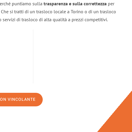
 perché puntiamo sulla
trasparenza e sulla correttezza
per
. Che si tratti di un trasloco locale a Torino o di un trasloco
servizi di trasloco di alta qualità a prezzi competitivi.
NON VINCOLANTE