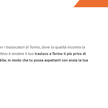
 i traslocatori di Torino, dove la qualità incontra la
ttivo è rendere il tuo
trasloco a Torino il più privo di
bile, in modo che tu possa aspettarti con ansia la tua