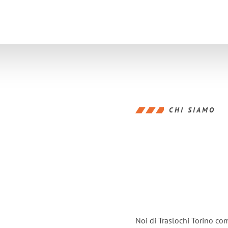
CHI SIAMO
Noi di Traslochi Torino co