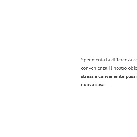
Sperimenta la differenza con
convenienza. Il nostro obie
stress e conveniente possi
nuova casa.