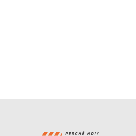
PERCHÉ NOI?