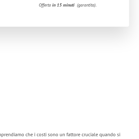
Offerta
in 15 minuti
(garantita).
mprendiamo che i costi sono un fattore cruciale quando si