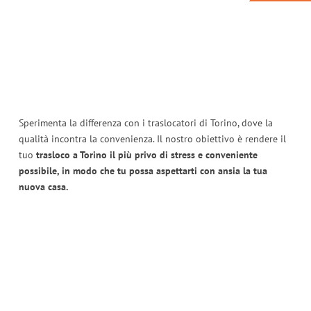
Sperimenta la differenza con i traslocatori di Torino, dove la
qualità incontra la convenienza. Il nostro obiettivo è rendere il
tuo
trasloco a Torino il più privo di stress e conveniente
possibile, in modo che tu possa aspettarti con ansia la tua
nuova casa.