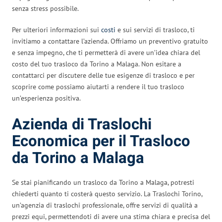
senza stress possibile.
Per ulteriori informazioni sui
costi
e sui servizi di trasloco, ti
invitiamo a contattare l’azienda. Offriamo un preventivo gratuito
e senza impegno, che ti permetterà di avere un’idea chiara del
costo del tuo trasloco da Torino a Malaga. Non esitare a
contattarci per discutere delle tue esigenze di trasloco e per
scoprire come possiamo aiutarti a rendere il tuo trasloco
un’esperienza positiva.
Azienda di Traslochi
Economica per il Trasloco
da Torino a Malaga
Se stai pianificando un trasloco da Torino a Malaga, potresti
chiederti quanto ti costerà questo servizio. La Traslochi Torino,
un’agenzia di traslochi professionale, offre servizi di qualità a
prezzi equi, permettendoti di avere una stima chiara e precisa del