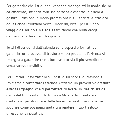
Per garantire che i tuoi beni vengano maneggiati in modo sicuro
ed efficiente, l’azienda fornisce personale esperto in grado di
gestire il trasloco in modo professionale. Gli addetti al trasloco
dell’azienda utilizzano veicoli moderni, ideali per il lungo
viaggio da Torino a Malaga, assicurando che nulla venga
danneggiato durante il trasporto.
Tutti i dipendenti dell’azienda sono esperti e formati per
garantire un processo di trasloco senza problemi. L’azienda si
impegna a garantire che il tuo trasloco sia il più semplice e
senza stress possibile.
Per ulteriori informazioni sui costi e sui servizi di trasloco, ti
invitiamo a contattare l’azienda. Offriamo un preventivo gratuito
e senza impegno, che ti permetterà di avere un’idea chiara del
costo del tuo trasloco da Torino a Malaga. Non esitare a
contattarci per discutere delle tue esigenze di trasloco e per
scoprire come possiamo aiutarti a rendere il tuo trasloco
un’esperienza positiva.