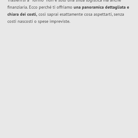
Trasferirsi a
Torino
non è solo una sfida logistica ma anche
finanziaria. Ecco perché ti offriamo
una panoramica dettagliata e
chiara dei costi,
così saprai esattamente cosa aspettarti, senza
costi nascosti o spese impreviste.