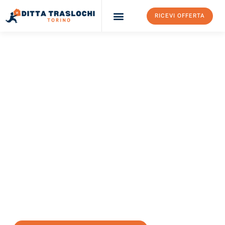
RICEVI OFFERTA
Ditta Traslochi Torino
Servizi Traslochi Torino
Costi e prezzi
TRASLOCHI TORINO
Traslochi Torino
Malaga
Il tuo trasloco Torino Malaga può essere così facile! Sperimenta
il nostro
servizio di prima classe
e assicurati i
migliori prezzi in
Torino
.
Richiedo ora la tua offerta personalizzata e fai il primo passo
verso un trasloco senza stress a Malaga