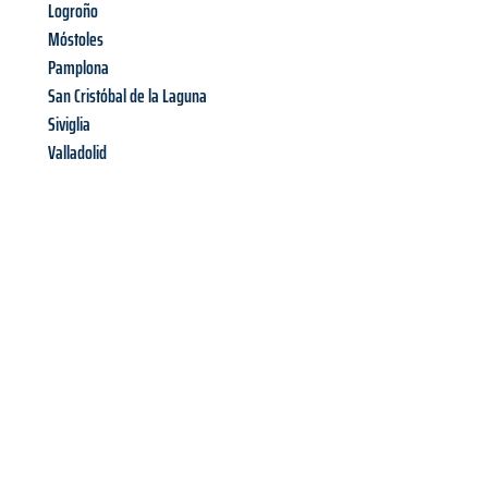
Logroño
Móstoles
Pamplona
San Cristóbal de la Laguna
Siviglia
Valladolid
Richiedi ora la tua
offerta
al
miglior
prezzo !
Inviateci adesso la vostra richiesta non vincolante e
assicuratevi la vostra
offerta di trasloco per le vostre esigenze
a Torino
al miglior prezzo! Approfitta dell’occasione per