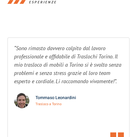
ESPERIENZE
“Sono rimasto davvero colpito dal lavoro
professionale e affidabile di Traslochi Torino. Il
mio trasloco di mobili a Torino si è svolto senza
problemi e senza stress grazie al loro team
esperto e cordiale. Li raccomando vivamente!”.
Tommaso Leonardini
Trasloco a Torino