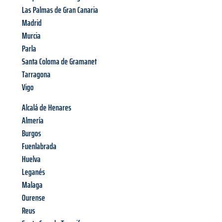
Las Palmas de Gran Canaria
Madrid
Murcia
Parla
Santa Coloma de Gramanet
Tarragona
Vigo
Alcalá de Henares
Almería
Burgos
Fuenlabrada
Huelva
Leganés
Malaga
Ourense
Reus