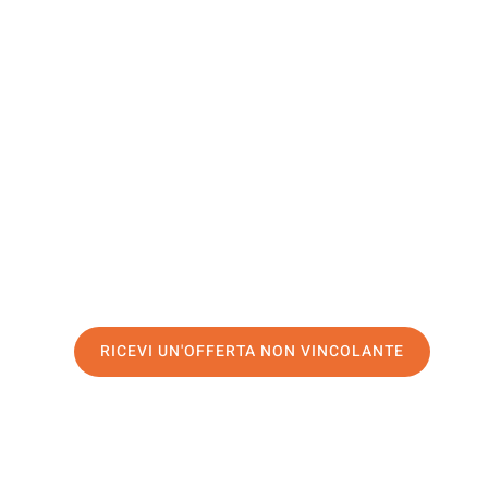
Castellón 
La Plana
Il tuo trasloco Torino Castellón de la Plana può essere c
nostro
servizio di prima classe
e assicurati i
migliori pre
Richiedo ora la tua offerta personalizzata e fai il prim
trasloco senza stress a Castellón de la Plana
RICEVI UN'OFFERTA NON VINCOLANTE
100% non vincolante – Risposta garantita entro 15 minuti.