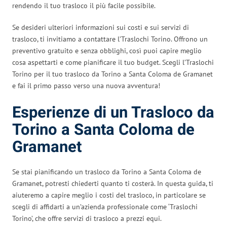
rendendo il tuo trasloco il più facile possibile.
Se desideri ulteriori informazioni sui costi e sui servizi di
trasloco, ti invitiamo a contattare l’Traslochi Torino. Offrono un
preventivo gratuito e senza obblighi, così puoi capire meglio
cosa aspettarti e come pianificare il tuo budget. Scegli l’Traslochi
Torino per il tuo trasloco da Torino a Santa Coloma de Gramanet
e fai il primo passo verso una nuova avventura!
Esperienze di un Trasloco da
Torino a Santa Coloma de
Gramanet
Se stai pianificando un trasloco da Torino a Santa Coloma de
Gramanet, potresti chiederti quanto ti costerà. In questa guida, ti
aiuteremo a capire meglio i costi del trasloco, in particolare se
scegli di affidarti a un’azienda professionale come ‘Traslochi
Torino’, che offre servizi di trasloco a prezzi equi.