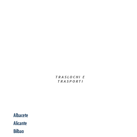
TRASLOCHI E
TRASPORTI​
Albacete
Alicante
Bilbao