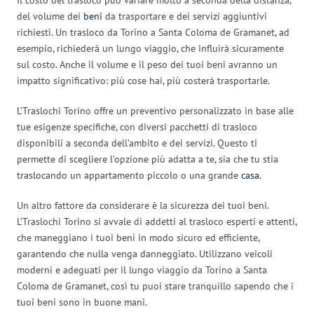
del volume dei
beni
da trasportare e dei servizi aggiuntivi
richiesti. Un trasloco da Torino a Santa Coloma de Gramanet, ad
esempio, richiederà un lungo viaggio, che influirà sicuramente
sul costo. Anche il volume e il peso dei tuoi beni avranno un
impatto significativo: più cose hai, più costerà trasportarle.
L’Traslochi Torino offre un preventivo personalizzato in base alle
tue esigenze specifiche, con diversi pacchetti di trasloco
disponibili a seconda dell’ambito e dei servizi. Questo ti
permette di scegliere l’opzione più adatta a te, sia che tu stia
traslocando un appartamento piccolo o una grande
casa
.
Un altro fattore da considerare è la sicurezza dei tuoi beni.
L’Traslochi Torino si avvale di addetti al trasloco esperti e attenti,
che maneggiano i tuoi beni in modo sicuro ed efficiente,
garantendo che nulla venga danneggiato. Utilizzano veicoli
moderni e adeguati per il lungo viaggio da Torino a Santa
Coloma de Gramanet, così tu puoi stare tranquillo sapendo che i
tuoi beni sono in buone mani.