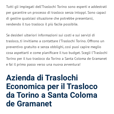
Tutti gli impiegati dell’Traslochi Torino sono esperti e addestrati
per garantire un processo di trasloco senza intoppi. Sono capaci
di gestire qualsiasi situazione che potrebbe presentarsi,
rendendo il tuo trasloco il più facile possibile.
Se desideri ulteriori informazioni sui costi e sui servizi di
trasloco, ti invitiamo a contattare l’Traslochi Torino. Offrono un
preventivo gratuito e senza obblighi, così puoi capire meglio
cosa aspettarti e come pianificare il tuo budget. Scegli l’Traslochi
Torino per il tuo trasloco da Torino a Santa Coloma de Gramanet
e fai il primo passo verso una nuova avventura!
Azienda di Traslochi
Economica per il Trasloco
da Torino a Santa Coloma
de Gramanet