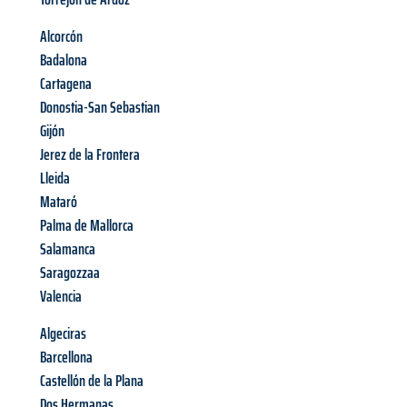
Alcorcón
Badalona
Cartagena
Donostia-San Sebastian
Gijón
Jerez de la Frontera
Lleida
Mataró
Palma de Mallorca
Salamanca
Saragozzaa
Valencia
Algeciras
Barcellona
Castellón de la Plana
Dos Hermanas