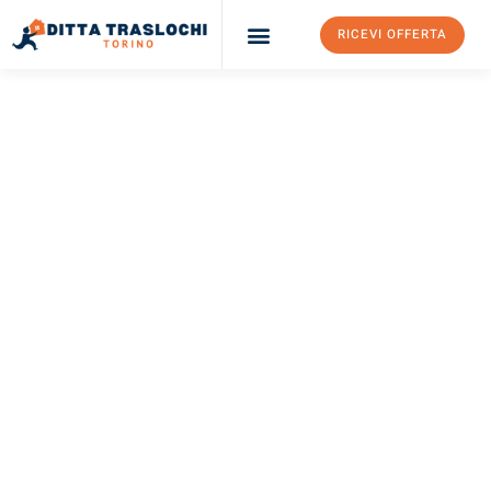
RICEVI OFFERTA
Ditta Traslochi Torino
Servizi Traslochi Torino
Costi e prezzi
TRASLOCHI TORINO
Traslochi Torino
Santa Coloma De
Gramanet
Il tuo trasloco Torino Santa Coloma de Gramanet può essere
così facile! Sperimenta il nostro
servizio di prima classe
e
assicurati i
migliori prezzi in Torino
.
Richiedo ora la tua offerta personalizzata e fai il primo passo