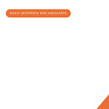
RICEVI UN'OFFERTA NON VINCOLANTE