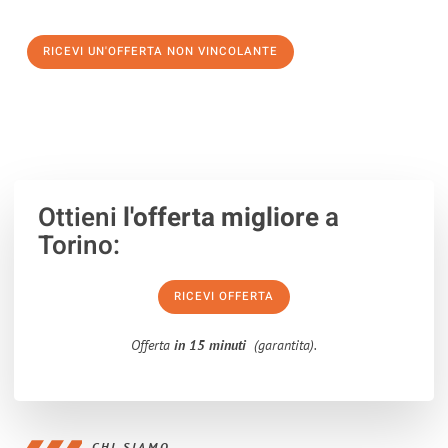
verso un trasloco senza stress a Santa Coloma de Gramanet
RICEVI UN'OFFERTA NON VINCOLANTE
100% non vincolante – Risposta garantita entro 15 minuti.
Ottieni
l'offerta migliore
a
Torino:
RICEVI OFFERTA
Offerta
in 15 minuti
(garantita).
CHI SIAMO