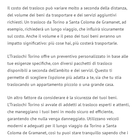
Il costo del trasloco può variare molto a seconda della distanza,
del volume dei beni da trasportare e dei servizi aggiuntivi
richiesti. Un trasloco da Torino a Santa Coloma de Gramanet, ad
esempio, richiederà un lungo viaggio, che influirà sicuramente
sul costo. Anche il volume e il peso dei tuoi beni avranno un
impatto significativo: più cose hai, più costerà trasportarle.
L’Traslochi Torino offre un preventivo personalizzato in base alle
tue esigenze specifiche, con diversi pacchetti di trasloco
disponibili a seconda dell’ambito e dei servizi. Questo ti
permette di scegliere l’opzione più adatta a te, sia che tu stia
traslocando un appartamento piccolo o una grande casa.
Un altro fattore da considerare è la sicurezza dei tuoi beni.
L’Traslochi Torino si avvale di addetti al trasloco esperti e attenti,
che maneggiano i tuoi beni in modo sicuro ed efficiente,
garantendo che nulla venga danneggiato. Utilizzano veicoli
moderni e adeguati per il lungo viaggio da Torino a Santa
Coloma de Gramanet, così tu puoi stare tranquillo sapendo che i