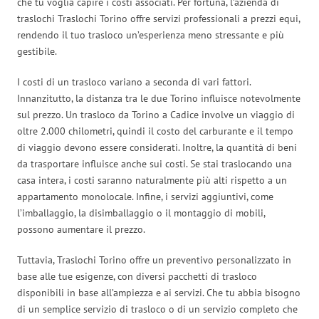
che tu voglia capire i costi associati. Per fortuna, l’azienda di
traslochi Traslochi Torino offre servizi professionali a prezzi equi,
rendendo il tuo trasloco un’esperienza meno stressante e più
gestibile.
I costi di un trasloco variano a seconda di vari fattori.
Innanzitutto, la distanza tra le due Torino influisce notevolmente
sul prezzo. Un trasloco da Torino a Cadice involve un viaggio di
oltre 2.000 chilometri, quindi il costo del carburante e il tempo
di viaggio devono essere considerati. Inoltre, la quantità di beni
da trasportare influisce anche sui costi. Se stai traslocando una
casa intera, i costi saranno naturalmente più alti rispetto a un
appartamento monolocale. Infine, i servizi aggiuntivi, come
l’imballaggio, la disimballaggio o il montaggio di mobili,
possono aumentare il prezzo.
Tuttavia, Traslochi Torino offre un preventivo personalizzato in
base alle tue esigenze, con diversi pacchetti di trasloco
disponibili in base all’ampiezza e ai servizi. Che tu abbia bisogno
di un semplice servizio di trasloco o di un servizio completo che