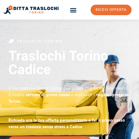
RICEVI OFFERTA
Ditta Traslochi Torino
Servizi Traslochi Torino
Costi e prezzi
TRASLOCHI TORINO
Traslochi Torino
Cadice
Il tuo trasloco Torino Cadice può essere così facile! Sperimenta
il nostro
servizio di prima classe
e assicurati i
migliori prezzi in
Torino
.
Richiedo ora la tua offerta personalizzata e fai il primo passo
verso un trasloco senza stress a Cadice