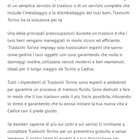
di un semplice servizio di trasloco o di un servizio completo che
include l’imballaggio e la disimballaggio dei tuoi beni, Traslochi
Torino ha la soluzione per te.
Una delle principali preoccupazioni durante un trasloco è che i
tuoi beni vengano maneggiati in modo sicuro ed efficiente.
‘Traslochi Torino’ impiega solo traslocatori esperti che sanno
come gestire i tuoi oggetti con cura, garantendo che nulla si
danneggi. Inoltre, utilizzano veicoli moderni e ben mantenuti,
ideali per il lungo viaggio da Torino a Cadice.
Tutti i dipendenti di Traslochi Torino sono esperti e addestrati
per garantire un processo di trasloco fluido. Sono dedicati a fare
in modo che il tuo trasloco vada il più liscio possibile, riducendo
lo stress e garantendo che tu possa iniziare la tua nuova vita a
Cadice con il piede giusto.
Se desideri saperne di più sui costi e sui servizi, ti invitiamo a
contattare Traslochi Torino per un preventivo gratuito e senza
impegno. Il nostro team di esperti è a tua disposizione per