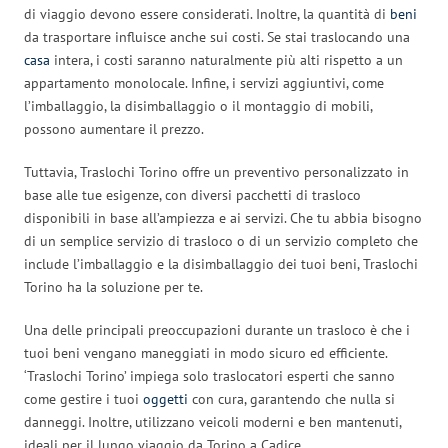
di viaggio devono essere considerati. Inoltre, la quantità di
beni
da trasportare influisce anche sui costi. Se stai traslocando una
casa
intera, i costi saranno naturalmente più alti rispetto a un
appartamento monolocale. Infine, i servizi aggiuntivi, come
l’imballaggio, la disimballaggio o il montaggio di mobili,
possono aumentare il prezzo.
Tuttavia, Traslochi Torino offre un preventivo personalizzato in
base alle tue esigenze, con diversi pacchetti di trasloco
disponibili in base all’ampiezza e ai servizi. Che tu abbia bisogno
di un semplice servizio di trasloco o di un servizio completo che
include l’imballaggio e la disimballaggio dei tuoi beni, Traslochi
Torino ha la soluzione per te.
Una delle principali preoccupazioni durante un trasloco è che i
tuoi beni vengano maneggiati in modo sicuro ed efficiente.
‘Traslochi Torino’ impiega solo traslocatori esperti che sanno
come gestire i tuoi
oggetti
con cura, garantendo che nulla si
danneggi. Inoltre, utilizzano veicoli moderni e ben mantenuti,
ideali per il lungo viaggio da Torino a Cadice.