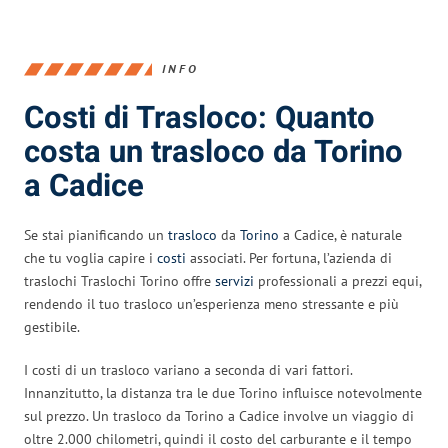
INFO
Costi di Trasloco: Quanto
costa un trasloco da Torino
a Cadice
Se stai pianificando un
trasloco
da
Torino
a Cadice, è naturale
che tu voglia capire i
costi
associati. Per fortuna, l’azienda di
traslochi Traslochi Torino offre
servizi
professionali a prezzi equi,
rendendo il tuo trasloco un’esperienza meno stressante e più
gestibile.
I costi di un trasloco variano a seconda di vari fattori.
Innanzitutto, la distanza tra le due Torino influisce notevolmente
sul prezzo. Un trasloco da Torino a Cadice involve un viaggio di
oltre 2.000 chilometri, quindi il costo del carburante e il tempo