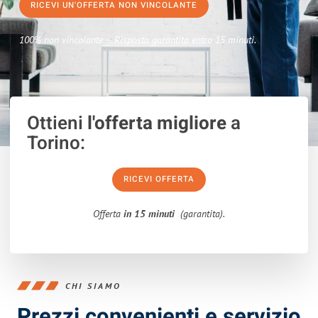
RICEVI UN'OFFERTA NON VINCOLANTE
100% non vincolante – Risposta garantita entro 15 minuti.
Ottieni
l'offerta migliore
a
Torino:
RICEVI OFFERTA
Offerta
in 15 minuti
(garantita).
CHI SIAMO
Prezzi convenienti e servizio