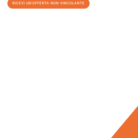
RICEVI UN'OFFERTA NON VINCOLANTE