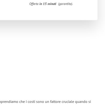
Offerta
in 15 minuti
(garantita).
mprendiamo che i costi sono un fattore cruciale quando si