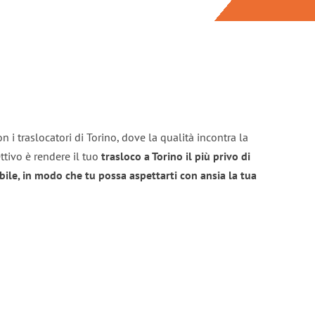
 i traslocatori di Torino, dove la qualità incontra la
ttivo è rendere il tuo
trasloco a Torino il più privo di
bile, in modo che tu possa aspettarti con ansia la tua