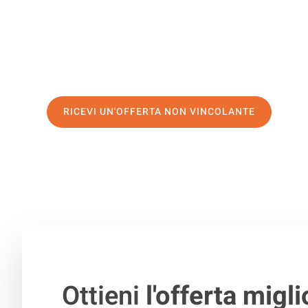
di prima classe
e assicurati i
migliori prezzi in Torino
.
Richiedo ora la tua offerta personalizzata e fai il prim
trasloco senza stress a Gijón
RICEVI UN'OFFERTA NON VINCOLANTE
100% non vincolante – Risposta garantita entro 15 minuti.
Ottieni
l'offerta migli