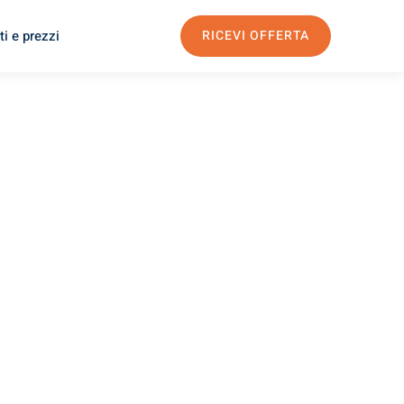
i e prezzi
RICEVI OFFERTA