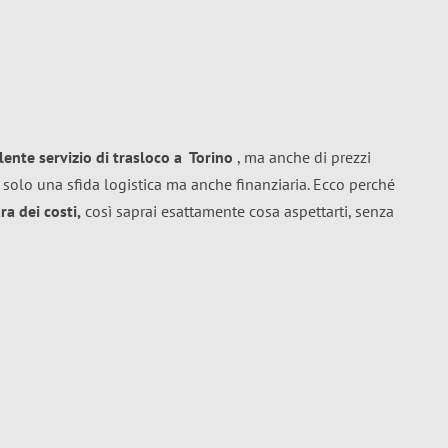
llente
servizio di trasloco
a
Torino
, ma anche di prezzi
 solo una sfida logistica ma anche finanziaria. Ecco perché
a dei costi,
così saprai esattamente cosa aspettarti, senza