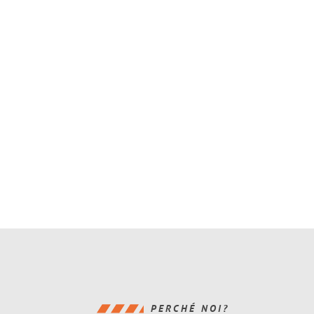
PERCHÉ NOI?