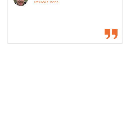
Trasloco a Torino