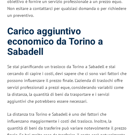
obiettivo è fornire un servizio professionale a un prezzo equo.
Non esitare a contattarci per qualsiasi domanda o per richiedere
un preventivo.
Carico aggiuntivo
economico da Torino a
Sabadell
Se stai pianificando un trasloco da Torino a Sabadell e stai
cercando di capire i costi, devi sapere che ci sono vari fattori che
possono influenzare il prezzo finale. L’azienda di traslochi offre
servizi professionali a prezzi eque, considerando variabili come
la distanza, la quantità di beni da trasportare e i servizi
aggiuntivi che potrebbero essere necessari.
La distanza tra Torino e Sabadell è uno dei fattori che
influenzano maggiormente i costi del trasloco. Inoltre, la
quantità di beni da trasferire può variare notevolmente il prezzo
finale. Se hai molte cose da trasferire, il costo sarà naturalmente