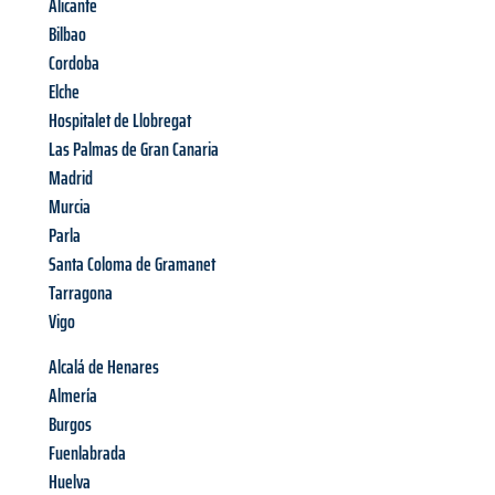
Alicante
Bilbao
Cordoba
Elche
Hospitalet de Llobregat
Las Palmas de Gran Canaria
Madrid
Murcia
Parla
Santa Coloma de Gramanet
Tarragona
Vigo
Alcalá de Henares
Almería
Burgos
Fuenlabrada
Huelva