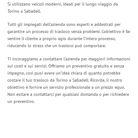
Si utilizzano veicoli moderni, ideali per il lungo viaggio da
Torino a Sabadell.
Tutti gli impiegati dell’azienda sono esperti e addestrati per
garantire un processo di trasloco senza problemi. L’obiettivo è far
sentire il cliente a proprio agio durante l’intero processo,
riducendo lo stress che un trasloco può comportare.
Ti incoraggiamo a contattare l’azienda per maggiori informazioni
sui costi e sui servizi. Offriamo un preventivo gratuito e senza
impegno, così puoi avere un’idea chiara di quanto potrebbe
costare il tuo trasloco da Torino a Sabadell. Ricorda, il nostro
obiettivo è fornire un servizio professionale a un prezzo equo.
Non esitare a contattarci per qualsiasi domanda o per richiedere
un preventivo.
Traslochi Torino in numeri: