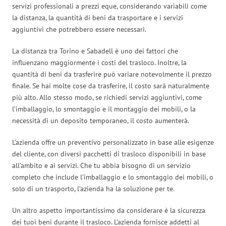
servizi professionali a prezzi eque, considerando variabili come
la distanza, la quantità di beni da trasportare e i servizi
aggiuntivi che potrebbero essere necessari.
La distanza tra Torino e Sabadell è uno dei fattori che
influenzano maggiormente i costi del trasloco. Inoltre, la
quantità di beni da trasferire può variare notevolmente il prezzo
finale. Se hai molte cose da trasferire, il costo sarà naturalmente
più alto. Allo stesso modo, se richiedi servizi aggiuntivi, come
l’imballaggio, lo smontaggio e il montaggio dei mobili, o la
necessità di un deposito temporaneo, il costo aumenterà.
L’azienda offre un preventivo personalizzato in base alle esigenze
del cliente, con diversi pacchetti di trasloco disponibili in base
all’ambito e ai servizi. Che tu abbia bisogno di un servizio
completo che include l’imballaggio e lo smontaggio dei mobili, o
solo di un trasporto, l’azienda ha la soluzione per te.
Un altro aspetto importantissimo da considerare è la sicurezza
dei tuoi beni durante il trasloco. L’azienda fornisce addetti al