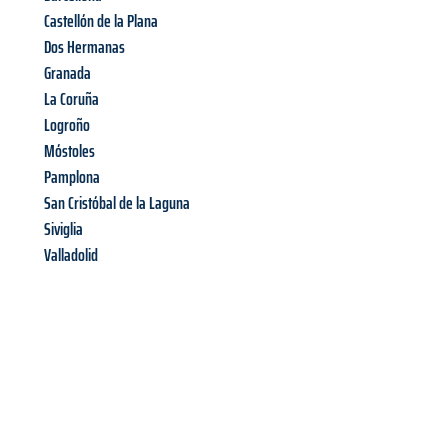
Castellón de la Plana
Dos Hermanas
Granada
La Coruña
Logroño
Móstoles
Pamplona
San Cristóbal de la Laguna
Siviglia
Valladolid
Richiedi ora la tua