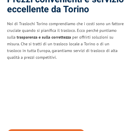
eccellente da Torino
Noi di Traslochi Torino comprendiamo che i costi sono un fattore
cruciale quando si pianifica il trasloco. Ecco perché puntiamo
sulla
trasparenza e sulla correttezza
per offrirti soluzioni su
misura. Che si tratti di un trasloco locale a Torino o di un
trasloco in tutta Europa, garantiamo servizi di trasloco di alta
qualità a prezzi competitivi.