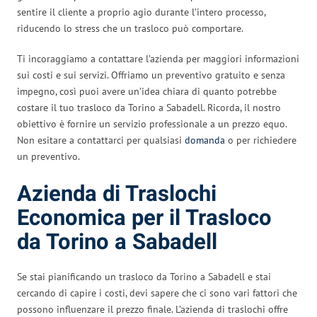
sentire il cliente a proprio agio durante l’intero processo,
riducendo lo stress che un trasloco può comportare.
Ti incoraggiamo a contattare l’azienda per maggiori informazioni
sui costi e sui servizi. Offriamo un preventivo gratuito e senza
impegno, così puoi avere un’idea chiara di quanto potrebbe
costare il tuo trasloco da Torino a Sabadell. Ricorda, il nostro
obiettivo è fornire un servizio professionale a un prezzo equo.
Non esitare a contattarci per qualsiasi
domanda
o per richiedere
un preventivo.
Azienda di Traslochi
Economica per il Trasloco
da Torino a Sabadell
Se stai pianificando un trasloco da Torino a Sabadell e stai
cercando di capire i costi, devi sapere che ci sono vari fattori che
possono influenzare il prezzo finale. L’azienda di traslochi offre