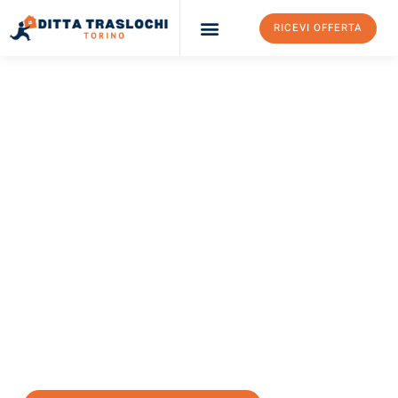
RICEVI OFFERTA
Ditta Traslochi Torino
Servizi Traslochi Torino
Costi e prezzi
TRASLOCHI TORINO
Traslochi Torino
Sabadell
Il tuo trasloco Torino Sabadell può essere così facile!
Sperimenta il nostro
servizio di prima classe
e assicurati i
migliori prezzi in Torino
.
Richiedo ora la tua offerta personalizzata e fai il primo passo
verso un trasloco senza stress a Sabadell