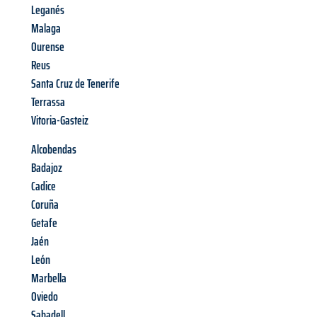
Leganés
Malaga
Ourense
Reus
Santa Cruz de Tenerife
Terrassa
Vitoria-Gasteiz
Alcobendas
Badajoz
Cadice
Coruña
Getafe
Jaén
León
Marbella
Oviedo
Sabadell