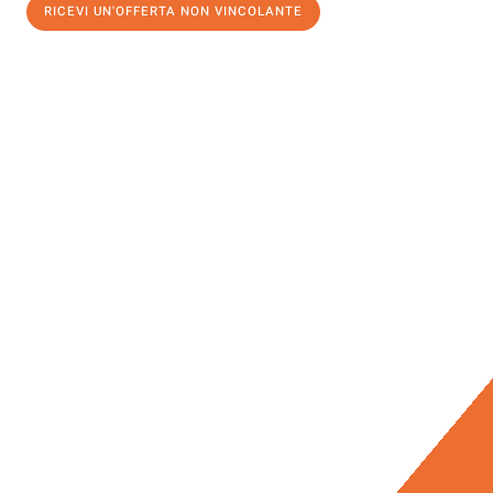
RICEVI UN'OFFERTA NON VINCOLANTE