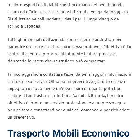
trasloco esperti e affidabili che si occupano dei beni in modo
sicuro ed efficiente, assicurandosi che nulla venga danneggiato.
Si utilizzano veicoli moderni, ideali per il lungo viaggio da
Torino a Sabadell.
Tutti gli impiegati dell’azienda sono esperti e addestrati per
garantire un processo di trasloco senza problemi. L’obiettivo è far
sentire il cliente a proprio agio durante l’intero processo,
riducendo lo stress che un trasloco può comportare.
Ti incoraggiamo a contattare l’azienda per maggiori informazioni
sui costi e sui servizi. Offriamo un preventivo gratuito e senza
impegno, così puoi avere un’idea chiara di quanto potrebbe
costare il tuo trasloco da Torino a Sabadell. Ricorda, il nostro
obiettivo è fornire un servizio professionale a un prezzo equo.
Non esitare a contattarci per qualsiasi domanda o per richiedere
un preventivo.
Trasporto Mobili Economico