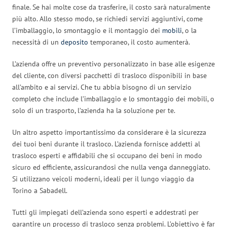
finale. Se hai molte cose da trasferire, il costo sarà naturalmente
più alto. Allo stesso modo, se richiedi servizi aggiuntivi, come
l’imballaggio, lo smontaggio e il montaggio dei
mobili
, o la
necessità di un
deposito
temporaneo, il costo aumenterà.
L’azienda offre un preventivo personalizzato in base alle esigenze
del cliente, con diversi pacchetti di trasloco disponibili in base
all’ambito e ai servizi. Che tu abbia bisogno di un servizio
completo che include l’imballaggio e lo smontaggio dei mobili, o
solo di un trasporto, l’azienda ha la soluzione per te.
Un altro aspetto importantissimo da considerare è la sicurezza
dei tuoi beni durante il trasloco. L’azienda fornisce addetti al
trasloco esperti e affidabili che si occupano dei beni in modo
sicuro ed efficiente, assicurandosi che nulla venga danneggiato.
Si utilizzano veicoli moderni, ideali per il lungo viaggio da
Torino a Sabadell.
Tutti gli impiegati dell’azienda sono esperti e addestrati per
garantire un processo di trasloco senza problemi. L’obiettivo è far