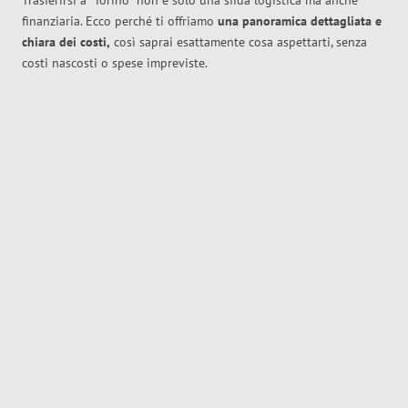
Trasferirsi a
Torino
non è solo una sfida logistica ma anche
finanziaria. Ecco perché ti offriamo
una panoramica dettagliata e
chiara dei costi,
così saprai esattamente cosa aspettarti, senza
costi nascosti o spese impreviste.