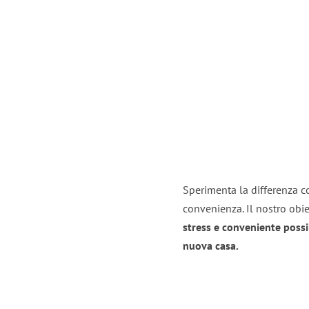
Sperimenta la differenza con
convenienza. Il nostro obie
stress e conveniente possi
nuova casa.