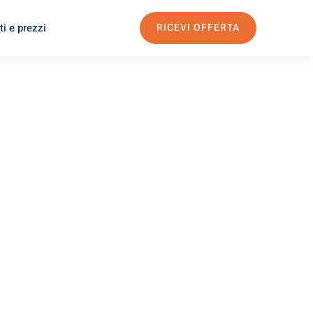
i e prezzi
RICEVI OFFERTA