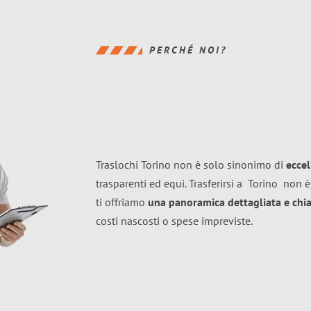
PERCHÉ NOI?
Traslochi Torino non è solo sinonimo di
ecce
trasparenti ed equi. Trasferirsi a
Torino
non è
ti offriamo
una panoramica dettagliata e chiar
costi nascosti o spese impreviste.