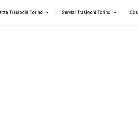
Ditta Traslochi Torino
Servizi Traslochi Torino
Cost