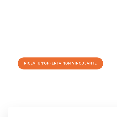
Pamplona
Il tuo trasloco Torino Pamplona può essere così facile! 
servizio di prima classe
e assicurati i
migliori prezzi in 
Richiedo ora la tua offerta personalizzata e fai il prim
trasloco senza stress a Pamplona
RICEVI UN'OFFERTA NON VINCOLANTE
100% non vincolante – Risposta garantita entro 15 minuti.