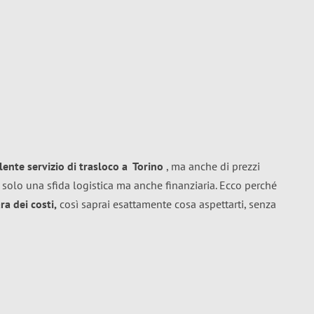
llente
servizio di trasloco
a
Torino
, ma anche di prezzi
 solo una sfida logistica ma anche finanziaria. Ecco perché
a dei costi,
così saprai esattamente cosa aspettarti, senza