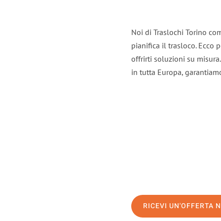
Noi di Traslochi Torino co
pianifica il trasloco. Ecco
offrirti soluzioni su misura
in tutta Europa, garantiamo 
RICEVI UN'OFFERTA 