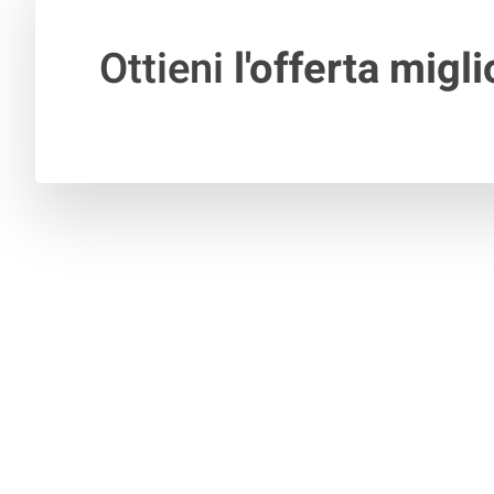
Ottieni
l'offerta migli