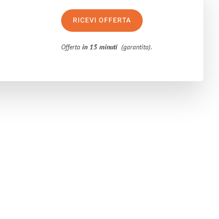
RICEVI OFFERTA
Offerta
in 15 minuti
(garantita).