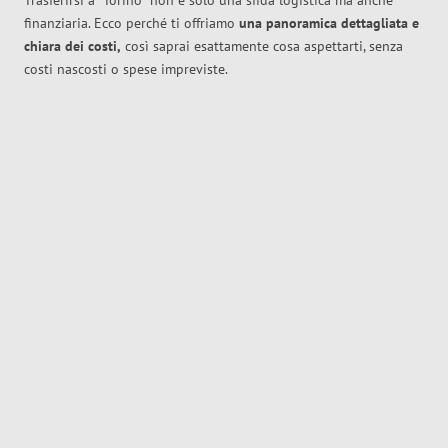
Trasferirsi a
Torino
non è solo una sfida logistica ma anche
finanziaria. Ecco perché ti offriamo
una panoramica dettagliata e
chiara dei costi,
così saprai esattamente cosa aspettarti, senza
costi nascosti o spese impreviste.