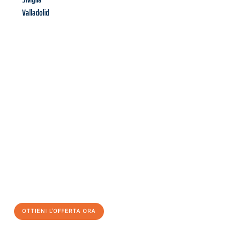
Valladolid
Richiedi ora la tua
offerta
al
miglior
prezzo !
Inviateci adesso la vostra richiesta non vincolante e
assicuratevi la vostra
offerta di trasloco per le vostre esigenze
a Torino
al miglior prezzo! Approfitta dell’occasione per
un
trasloco senza stress
e con il massimo comfort:
OTTIENI L'OFFERTA ORA