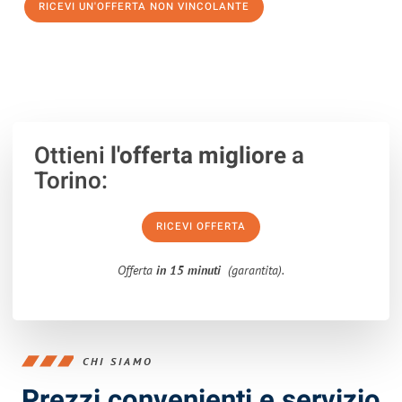
RICEVI UN'OFFERTA NON VINCOLANTE
100% non vincolante – Risposta garantita entro 15 minuti.
Ottieni
l'offerta migliore
a
Torino:
RICEVI OFFERTA
Offerta
in 15 minuti
(garantita).
CHI SIAMO
Prezzi convenienti e servizio