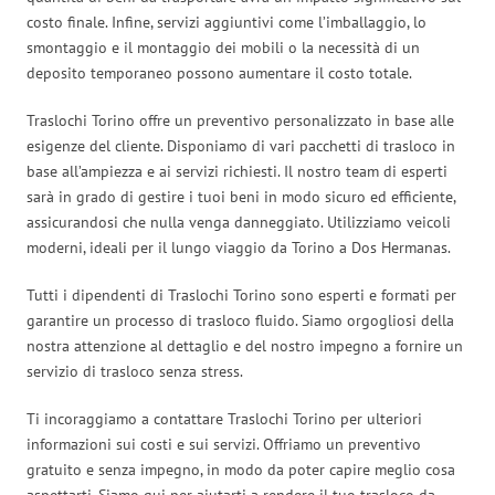
costo finale. Infine, servizi aggiuntivi come l’imballaggio, lo
smontaggio e il montaggio dei mobili o la necessità di un
deposito temporaneo possono aumentare il costo totale.
Traslochi Torino offre un preventivo personalizzato in base alle
esigenze del cliente. Disponiamo di vari pacchetti di trasloco in
base all’ampiezza e ai servizi richiesti. Il nostro team di esperti
sarà in grado di gestire i tuoi beni in modo sicuro ed efficiente,
assicurandosi che nulla venga danneggiato. Utilizziamo veicoli
moderni, ideali per il lungo viaggio da Torino a Dos Hermanas.
Tutti i dipendenti di Traslochi Torino sono esperti e formati per
garantire un processo di trasloco fluido. Siamo orgogliosi della
nostra attenzione al dettaglio e del nostro impegno a fornire un
servizio di trasloco senza stress.
Ti incoraggiamo a contattare Traslochi Torino per ulteriori
informazioni sui costi e sui servizi. Offriamo un preventivo
gratuito e senza impegno, in modo da poter capire meglio cosa
aspettarti. Siamo qui per aiutarti a rendere il tuo trasloco da