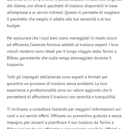
del cliente, con diversi pacchetti di trasloco disponibili in base
all’ampiezza e ai servizi richiesti. Questo ti permette di scegliere
il pacchetto che meglio si adatta alle tue necessità e al tuo
budget.
Per assicurare che i tuoi beni siano maneggiati in modo sicuro
ed efficiente, l’azienda fornisce addetti al trasloco esperti. I loro
veicoli moderni sono ideali per il lungo viaggio dalla Torino a
Bilbao, garantendo che nulla venga danneggiato durante il
trasporto.
Tutti gli impiegati dell’azienda sono esperti e formati per
garantire un processo di trasloco senza problemi. La loro
esperienza e professionalità sono un valore aggiunto che ti
permetterà di affrontare il trasloco con serenità e tranquillità.
Ti invitiamo a contattare l’azienda per maggiori informazioni sui
costi e sui servizi offerti. Offriamo un preventivo gratuito e senza
impegno, per aiutarti a pianificare il tuo trasloco da Torino a
Bilbao nel modo più efficiente e conveniente possibile. Affidati a