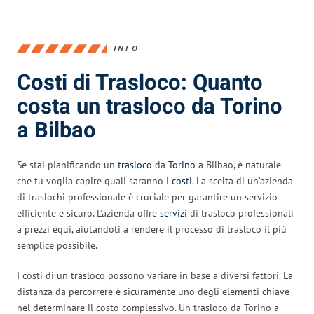
INFO
Costi di Trasloco: Quanto
costa un trasloco da Torino
a Bilbao
Se stai pianificando un
trasloco
da
Torino
a Bilbao, è naturale
che tu voglia capire quali saranno i
costi
. La scelta di un’azienda
di traslochi professionale è cruciale per garantire un servizio
efficiente e sicuro. L’azienda offre
servizi
di trasloco professionali
a prezzi equi, aiutandoti a rendere il processo di trasloco il più
semplice possibile.
I costi di un trasloco possono variare in base a diversi fattori. La
distanza da percorrere è sicuramente uno degli elementi chiave
nel determinare il costo complessivo. Un trasloco da Torino a