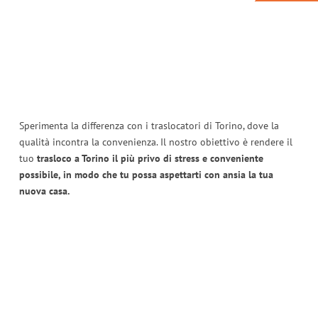
Sperimenta la differenza con i traslocatori di Torino, dove la
qualità incontra la convenienza. Il nostro obiettivo è rendere il
tuo
trasloco a Torino il più privo di stress e conveniente
possibile, in modo che tu possa aspettarti con ansia la tua
nuova casa.