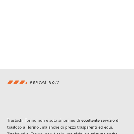
PERCHÉ NOI?
Traslochi Torino non è solo sinonimo di
eccellente
servizio di
trasloco
a
Torino
, ma anche di prezzi trasparenti ed equi.