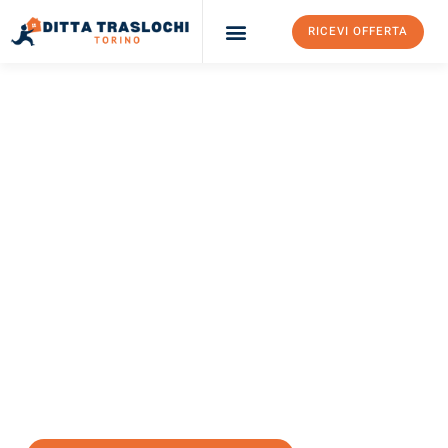
RICEVI OFFERTA
Ditta Traslochi Torino
Servizi Traslochi Torino
Costi e prezzi
TRASLOCHI TORINO
Traslochi Torino
Bilbao
Il tuo trasloco Torino Bilbao può essere così facile! Sperimenta
il nostro
servizio di prima classe
e assicurati i
migliori prezzi in
Torino
.
Richiedo ora la tua offerta personalizzata e fai il primo passo
verso un trasloco senza stress a Bilbao