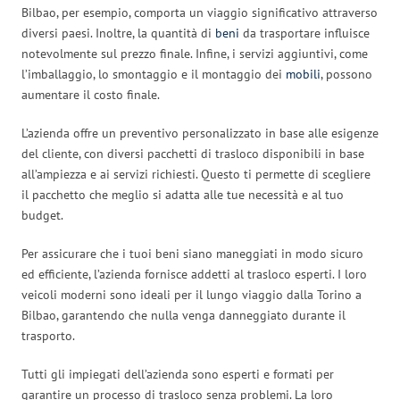
Bilbao, per esempio, comporta un viaggio significativo attraverso
diversi paesi. Inoltre, la quantità di
beni
da trasportare influisce
notevolmente sul prezzo finale. Infine, i servizi aggiuntivi, come
l’imballaggio, lo smontaggio e il montaggio dei
mobili
, possono
aumentare il costo finale.
L’azienda offre un preventivo personalizzato in base alle esigenze
del cliente, con diversi pacchetti di trasloco disponibili in base
all’ampiezza e ai servizi richiesti. Questo ti permette di scegliere
il pacchetto che meglio si adatta alle tue necessità e al tuo
budget.
Per assicurare che i tuoi beni siano maneggiati in modo sicuro
ed efficiente, l’azienda fornisce addetti al trasloco esperti. I loro
veicoli moderni sono ideali per il lungo viaggio dalla Torino a
Bilbao, garantendo che nulla venga danneggiato durante il
trasporto.
Tutti gli impiegati dell’azienda sono esperti e formati per
garantire un processo di trasloco senza problemi. La loro