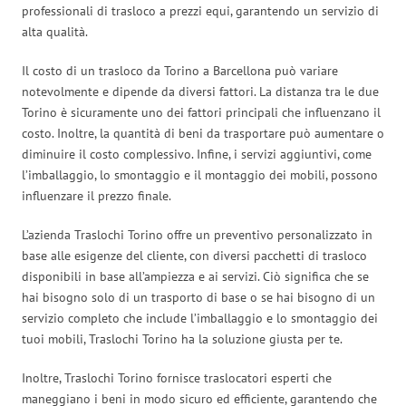
professionali di trasloco a prezzi equi, garantendo un servizio di
alta qualità.
Il costo di un trasloco da Torino a Barcellona può variare
notevolmente e dipende da diversi fattori. La distanza tra le due
Torino è sicuramente uno dei fattori principali che influenzano il
costo. Inoltre, la quantità di beni da trasportare può aumentare o
diminuire il costo complessivo. Infine, i servizi aggiuntivi, come
l’imballaggio, lo smontaggio e il montaggio dei mobili, possono
influenzare il prezzo finale.
L’azienda Traslochi Torino offre un preventivo personalizzato in
base alle esigenze del cliente, con diversi pacchetti di trasloco
disponibili in base all’ampiezza e ai servizi. Ciò significa che se
hai bisogno solo di un trasporto di base o se hai bisogno di un
servizio completo che include l’imballaggio e lo smontaggio dei
tuoi mobili, Traslochi Torino ha la soluzione giusta per te.
Inoltre, Traslochi Torino fornisce traslocatori esperti che
maneggiano i beni in modo sicuro ed efficiente, garantendo che