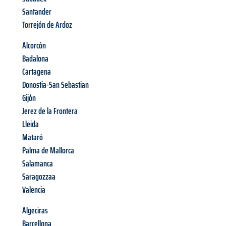
Santander
Torrejón de Ardoz
Alcorcón
Badalona
Cartagena
Donostia-San Sebastian
Gijón
Jerez de la Frontera
Lleida
Mataró
Palma de Mallorca
Salamanca
Saragozzaa
Valencia
Algeciras
Barcellona