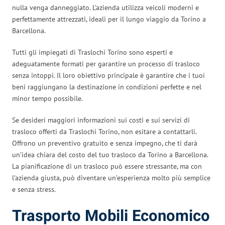
nulla venga danneggiato. L’azienda utilizza veicoli moderni e
perfettamente attrezzati, ideali per il lungo viaggio da Torino a
Barcellona.
Tutti gli impiegati di Traslochi Torino sono esperti e
adeguatamente formati per garantire un processo di trasloco
senza intoppi. Il loro obiettivo principale è garantire che i tuoi
beni raggiungano la destinazione in condizioni perfette e nel
minor tempo possibile.
Se desideri maggiori informazioni sui costi e sui servizi di
trasloco offerti da Traslochi Torino, non esitare a contattarli.
Offrono un preventivo gratuito e senza impegno, che ti darà
un’idea chiara del costo del tuo trasloco da Torino a Barcellona.
La pianificazione di un trasloco può essere stressante, ma con
l’azienda giusta, può diventare un’esperienza molto più semplice
e senza stress.
Trasporto Mobili Economico