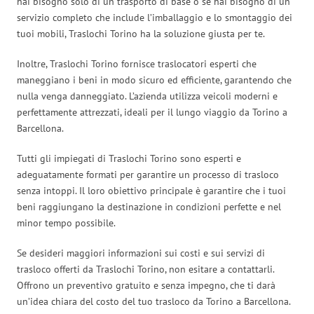
hai bisogno solo di un trasporto di base o se hai bisogno di un
servizio completo che include l’imballaggio e lo smontaggio dei
tuoi mobili, Traslochi Torino ha la soluzione giusta per te.
Inoltre, Traslochi Torino fornisce traslocatori esperti che
maneggiano i beni in modo sicuro ed efficiente, garantendo che
nulla venga danneggiato. L’azienda utilizza veicoli moderni e
perfettamente attrezzati, ideali per il lungo viaggio da Torino a
Barcellona.
Tutti gli impiegati di Traslochi Torino sono esperti e
adeguatamente formati per garantire un processo di trasloco
senza intoppi. Il loro obiettivo principale è garantire che i tuoi
beni raggiungano la destinazione in condizioni perfette e nel
minor tempo possibile.
Se desideri maggiori informazioni sui costi e sui servizi di
trasloco offerti da Traslochi Torino, non esitare a contattarli.
Offrono un preventivo gratuito e senza impegno, che ti darà
un’idea chiara del costo del tuo trasloco da Torino a Barcellona.