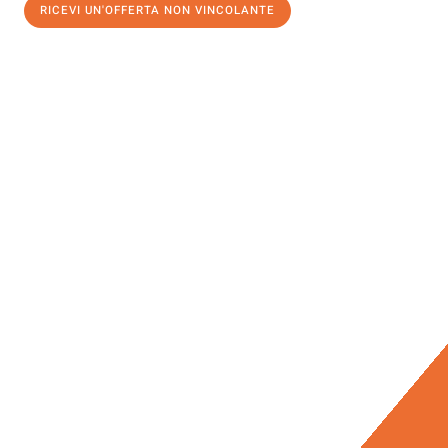
RICEVI UN'OFFERTA NON VINCOLANTE