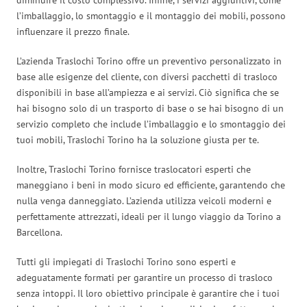
l’imballaggio, lo smontaggio e il montaggio dei mobili, possono
influenzare il prezzo finale.
L’azienda Traslochi Torino offre un preventivo personalizzato in
base alle esigenze del cliente, con diversi pacchetti di trasloco
disponibili in base all’ampiezza e ai servizi. Ciò significa che se
hai bisogno solo di un trasporto di base o se hai bisogno di un
servizio completo che include l’imballaggio e lo smontaggio dei
tuoi mobili, Traslochi Torino ha la soluzione giusta per te.
Inoltre, Traslochi Torino fornisce traslocatori esperti che
maneggiano i beni in modo sicuro ed efficiente, garantendo che
nulla venga danneggiato. L’azienda utilizza veicoli moderni e
perfettamente attrezzati, ideali per il lungo viaggio da Torino a
Barcellona.
Tutti gli impiegati di Traslochi Torino sono esperti e
adeguatamente formati per garantire un processo di trasloco
senza intoppi. Il loro obiettivo principale è garantire che i tuoi