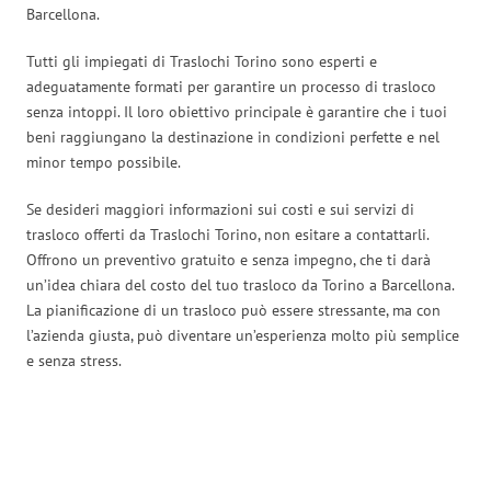
Barcellona.
Tutti gli impiegati di Traslochi Torino sono esperti e
adeguatamente formati per garantire un processo di trasloco
senza intoppi. Il loro obiettivo principale è garantire che i tuoi
beni raggiungano la destinazione in condizioni perfette e nel
minor tempo possibile.
Se desideri maggiori informazioni sui costi e sui servizi di
trasloco offerti da Traslochi Torino, non esitare a contattarli.
Offrono un preventivo gratuito e senza impegno, che ti darà
un’idea chiara del costo del tuo trasloco da Torino a Barcellona.
La pianificazione di un trasloco può essere stressante, ma con
l’azienda giusta, può diventare un’esperienza molto più semplice
e senza stress.
Traslochi Torino in numeri: