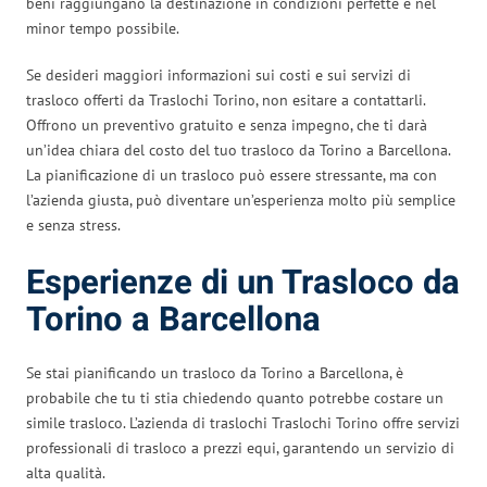
beni raggiungano la destinazione in condizioni perfette e nel
minor tempo possibile.
Se desideri maggiori informazioni sui costi e sui servizi di
trasloco offerti da Traslochi Torino, non esitare a contattarli.
Offrono un preventivo gratuito e senza impegno, che ti darà
un’idea chiara del costo del tuo trasloco da Torino a Barcellona.
La pianificazione di un trasloco può essere stressante, ma con
l’azienda giusta, può diventare un’esperienza molto più semplice
e senza stress.
Esperienze di un Trasloco da
Torino a Barcellona
Se stai pianificando un trasloco da Torino a Barcellona, è
probabile che tu ti stia chiedendo quanto potrebbe costare un
simile trasloco. L’azienda di traslochi Traslochi Torino offre servizi
professionali di trasloco a prezzi equi, garantendo un servizio di
alta qualità.