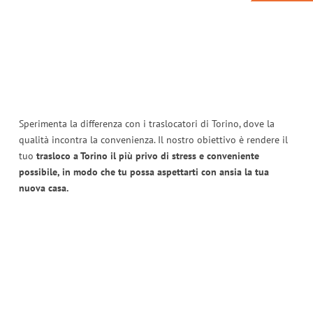
Sperimenta la differenza con i traslocatori di Torino, dove la
qualità incontra la convenienza. Il nostro obiettivo è rendere il
tuo
trasloco a Torino il più privo di stress e conveniente
possibile, in modo che tu possa aspettarti con ansia la tua
nuova casa.