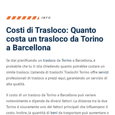
INFO
Costi di Trasloco: Quanto
costa un trasloco da Torino
a Barcellona
Se stai pianificando un
trasloco
da
Torino
a Barcellona, è
probabile che tu ti stia chiedendo quanto potrebbe costare un
simile trasloco. L’azienda di traslochi Traslochi Torino offre
servizi
professionali di trasloco a prezzi equi, garantendo un servizio di
alta qualità.
Il costo di un trasloco da Torino a Barcellona può variare
notevolmente e dipende da diversi fattori. La distanza tra le due
Torino è sicuramente uno dei fattori principali che influenzano il
costo. Inoltre, la quantità di
beni
da trasportare può aumentare o