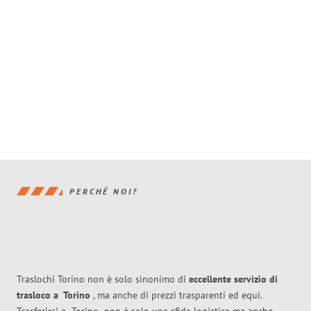
PERCHÉ NOI?
Traslochi Torino non è solo sinonimo di
eccellente
servizio di
trasloco
a
Torino
, ma anche di prezzi trasparenti ed equi.