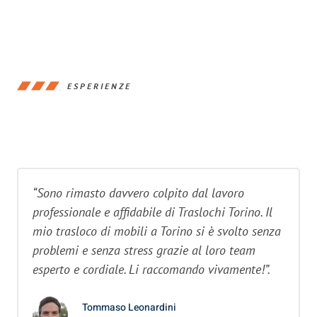
ESPERIENZE
“Sono rimasto davvero colpito dal lavoro
professionale e affidabile di Traslochi Torino. Il
mio trasloco di mobili a Torino si è svolto senza
problemi e senza stress grazie al loro team
esperto e cordiale. Li raccomando vivamente!”.
Tommaso Leonardini