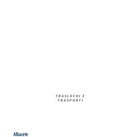
TRASLOCHI E
TRASPORTI​
Albacete