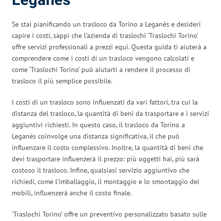
Leganés
Se stai pianificando un trasloco da Torino a Leganés e desideri
capire i costi, sappi che l’azienda di traslochi ‘Traslochi Torino’
offre servizi professionali a prezzi equi. Questa guida ti aiuterà a
comprendere come i costi di un trasloco vengono calcolati e
come ‘Traslochi Torino’ può aiutarti a rendere il processo di
trasloco il più semplice possibile.
I costi di un trasloco sono influenzati da vari fattori, tra cui la
distanza del trasloco, la quantità di beni da trasportare e i servizi
aggiuntivi richiesti. In questo caso, il trasloco da Torino a
Leganés coinvolge una distanza significativa, il che può
influenzare il costo complessivo. Inoltre, la quantità di beni che
devi trasportare influenzerà il prezzo: più oggetti hai, più sarà
costoso il trasloco. Infine, qualsiasi servizio aggiuntivo che
richiedi, come l’imballaggio, il montaggio e lo smontaggio dei
mobili, influenzerà anche il costo finale.
‘Traslochi Torino’ offre un preventivo personalizzato basato sulle