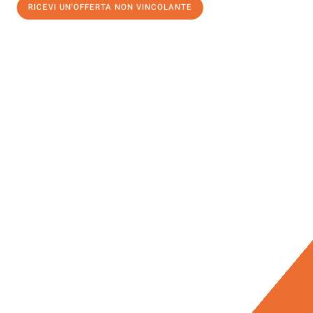
RICEVI UN'OFFERTA NON VINCOLANTE