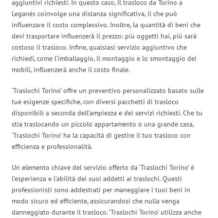
aggiuntivi richiesti. In questo caso, il trasloco da Torino a
Leganés coinvolge una distanza significativa, il che può
influenzare il costo complessivo. Inoltre, la quantità di beni che
devi trasportare influenzerà il prezzo: più oggetti hai, più sarà
costoso il trasloco. Infine, qualsiasi servizio aggiuntivo che
richiedi, come l’imballaggio, il montaggio e lo smontaggio dei
mobili, influenzerà anche il costo finale.
‘Traslochi Torino’ offre un preventivo personalizzato basato sulle
tue esigenze specifiche, con diversi pacchetti di trasloco
disponibili a seconda dell’ampiezza e dei servizi richiesti. Che tu
stia traslocando un piccolo appartamento o una grande casa,
‘Traslochi Torino’ ha la capacità di gestire il tuo trasloco con
efficienza e professionalità.
Un elemento chiave del servizio offerto da ‘Traslochi Torino’ è
l’esperienza e l’abilità dei suoi addetti ai traslochi. Questi
professionisti sono addestrati per maneggiare i tuoi beni in
modo sicuro ed efficiente, assicurandosi che nulla venga
danneggiato durante il trasloco. ‘Traslochi Torino’ utilizza anche