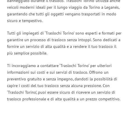
danneggiato durante il trasloco. ‘Traslochi Torino’ utilizza anche
veicoli moderni ideali per il lungo viaggio da Torino a Leganés,
garantendo che tutti gli oggetti vengano trasportati in modo
sicuro e tempestivo.
Tutti gli impiegati di ‘Traslochi Torino’ sono esperti e formati per
garantire un processo di trasloco senza intoppi. Sono dedicati a
fornire un servizio di alta qualità e a rendere il tuo trasloco il
più semplice possibile.
Ti incoraggiamo a contattare ‘Traslochi Torino’ per ulteriori
informazioni sui costi e sui servizi di trasloco. Offrono un
preventivo gratuito e senza impegno, dandoti la possibilità di
capire i costi del tuo trasloco senza alcuna pressione. Con
‘Traslochi Torino’, puoi essere sicuro di ricevere un servizio di
trasloco professionale e di alta qualità a un prezzo competitivo.
Traslochi Torino in numeri: