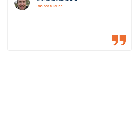
Trasloco a Torino