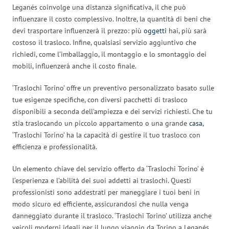
Leganés coinvolge una distanza significativa, il che può
influenzare il costo complessivo. Inoltre, la quantità di beni che
devi trasportare influenzerà il prezzo: più
oggetti
hai, più sarà
costoso il trasloco. Infine, qualsiasi servizio aggiuntivo che
richiedi, come l’imballaggio, il montaggio e lo smontaggio dei
mobili, influenzerà anche il costo finale.
‘Traslochi Torino’ offre un preventivo personalizzato basato sulle
tue esigenze specifiche, con diversi pacchetti di trasloco
disponibili a seconda dell’ampiezza e dei servizi richiesti. Che tu
stia traslocando un piccolo appartamento o una grande
casa
,
‘Traslochi Torino’ ha la capacità di gestire il tuo trasloco con
efficienza e professionalità.
Un elemento chiave del servizio offerto da ‘Traslochi Torino’ è
l’esperienza e l’abilità dei suoi addetti ai traslochi. Questi
professionisti sono addestrati per maneggiare i tuoi beni in
modo sicuro ed efficiente, assicurandosi che nulla venga
danneggiato durante il trasloco. ‘Traslochi Torino’ utilizza anche
veicoli moderni ideali per il lungo viaggio da Torino a Leganés,