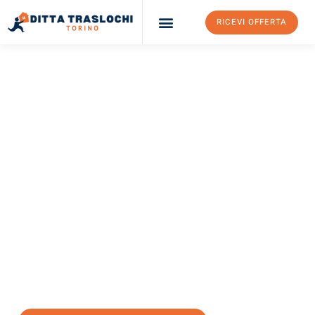
RICEVI OFFERTA
Ditta Traslochi Torino
Servizi Traslochi Torino
Costi e prezzi
TRASLOCHI TORINO
Traslochi Torino
Leganés
Il tuo trasloco Torino Leganés può essere così facile! Sperimenta
il nostro
servizio di prima classe
e assicurati i
migliori prezzi in
Torino
.
Richiedo ora la tua offerta personalizzata e fai il primo passo
verso un trasloco senza stress a Leganés