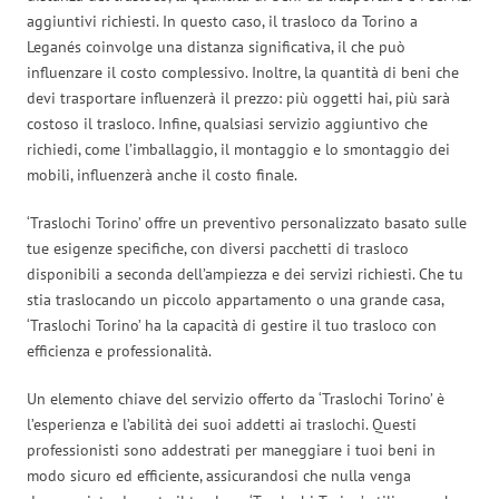
aggiuntivi richiesti. In questo caso, il trasloco da Torino a
Leganés coinvolge una distanza significativa, il che può
influenzare il costo complessivo. Inoltre, la quantità di beni che
devi trasportare influenzerà il prezzo: più oggetti hai, più sarà
costoso il trasloco. Infine, qualsiasi servizio aggiuntivo che
richiedi, come l’imballaggio, il montaggio e lo smontaggio dei
mobili, influenzerà anche il costo finale.
‘Traslochi Torino’ offre un preventivo personalizzato basato sulle
tue esigenze specifiche, con diversi pacchetti di trasloco
disponibili a seconda dell’ampiezza e dei servizi richiesti. Che tu
stia traslocando un piccolo appartamento o una grande casa,
‘Traslochi Torino’ ha la capacità di gestire il tuo trasloco con
efficienza e professionalità.
Un elemento chiave del servizio offerto da ‘Traslochi Torino’ è
l’esperienza e l’abilità dei suoi addetti ai traslochi. Questi
professionisti sono addestrati per maneggiare i tuoi beni in
modo sicuro ed efficiente, assicurandosi che nulla venga