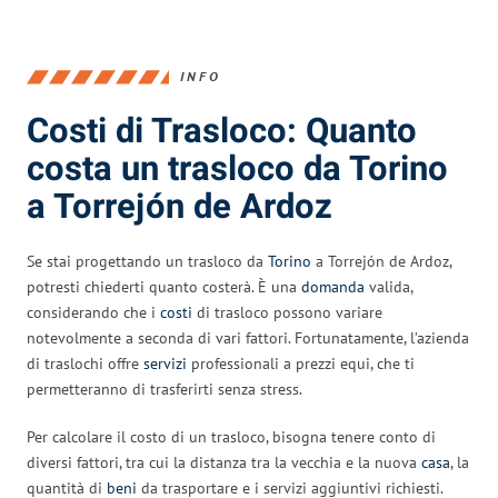
INFO
Costi di Trasloco: Quanto
costa un trasloco da Torino
a Torrejón de Ardoz
Se stai progettando un trasloco da
Torino
a Torrejón de Ardoz,
potresti chiederti quanto costerà. È una
domanda
valida,
considerando che i
costi
di trasloco possono variare
notevolmente a seconda di vari fattori. Fortunatamente, l’azienda
di traslochi offre
servizi
professionali a prezzi equi, che ti
permetteranno di trasferirti senza stress.
Per calcolare il costo di un trasloco, bisogna tenere conto di
diversi fattori, tra cui la distanza tra la vecchia e la nuova
casa
, la
quantità di
beni
da trasportare e i servizi aggiuntivi richiesti.