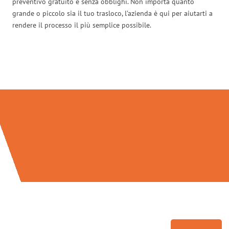
preventivo gratuito e senza obblighi. Non importa quanto
grande o piccolo sia il tuo trasloco, l’azienda è qui per aiutarti a
rendere il processo il più semplice possibile.
Traslochi Torino in numeri: