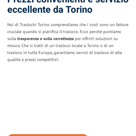
eccellente da Torino
Noi di Traslochi Torino comprendiamo che i costi sono un fattore
cruciale quando si pianifica il trasloco. Ecco perché puntiamo
sulla
trasparenza e sulla correttezza
per offrirti soluzioni su
misura. Che si tratti di un trasloco locale a Torino o di un
trasloco in tutta Europa, garantiamo servizi di trasloco di alta
qualità a prezzi competitivi.