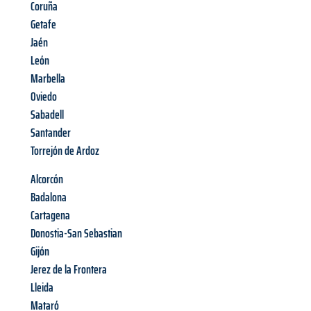
Coruña
Getafe
Jaén
León
Marbella
Oviedo
Sabadell
Santander
Torrejón de Ardoz
Alcorcón
Badalona
Cartagena
Donostia-San Sebastian
Gijón
Jerez de la Frontera
Lleida
Mataró