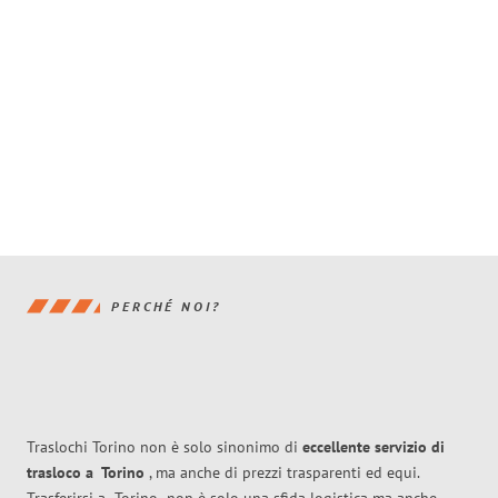
PERCHÉ NOI?
Traslochi Torino non è solo sinonimo di
eccellente
servizio di
trasloco
a
Torino
, ma anche di prezzi trasparenti ed equi.