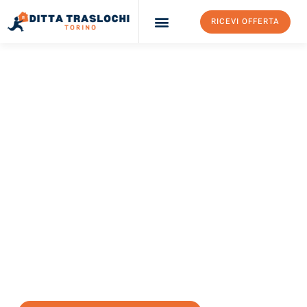
RICEVI OFFERTA
Ditta Traslochi Torino
Servizi Traslochi Torino
Costi e prezzi
TRASLOCHI TORINO
Traslochi Torino
Torrejón De Ardoz
Il tuo trasloco Torino Torrejón de Ardoz può essere così facile!
Sperimenta il nostro
servizio di prima classe
e assicurati i
migliori prezzi in Torino
.
Richiedo ora la tua offerta personalizzata e fai il primo passo
verso un trasloco senza stress a Torrejón de Ardoz