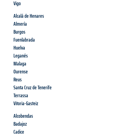
Vigo
Alcalá de Henares
Almería
Burgos
Fuenlabrada
Huelva
Leganés
Malaga
Ourense
Reus
Santa Cruz de Tenerife
Terrassa
Vitoria-Gasteiz
Alcobendas
Badajoz
Cadice