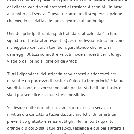
del cliente, con diversi pacchetti di trasloco disponibili in base
all’ambito e ai servizi. Questo ti consente di scegliere l’opzione
che meglio si adatta alle tue esigenze e al tuo budget.
Uno dei principali vantaggi dell’affidarsi all’azienda è la loro
squadra di traslocatori esperti. Questi professionisti sanno come
maneggiare con cura i tuoi beni, garantendo che nulla si
danneggi. Utilizzano inoltre veicoli moderni ideali per il lungo
viaggio da Torino a Torrejón de Ardoz.
Tutti i dipendenti dell’azienda sono esperti e addestrati per
garantire un processo di trasloco fluido. La loro priorità è la tua
soddisfazione, e lavoreranno sodo per far sì che il tuo trasloco
sia il più semplice e senza stress possibile.
Se desideri ulteriori informazioni sui costi e sui servizi, ti
invitiamo a contattare l’azienda. Saranno felici di fornirti un
preventivo gratuito e senza obblighi. Non importa quanto
grande o piccolo sia il tuo trasloco, l’azienda è qui per aiutarti a